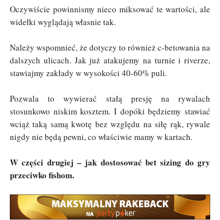
Oczywiście powinnismy nieco miksować te wartości, ale
widełki wyglądają własnie tak.
Należy wspomnieć, że dotyczy to również c-betowania na
dalszych ulicach. Jak już atakujemy na turnie i riverze,
stawiajmy zakłady w wysokości 40-60% puli.
Pozwala to wywierać stałą presję na rywalach
stosunkowo niskim kosztem. I dopóki będziemy stawiać
wciąż taką samą kwotę bez względu na siłę rąk, rywale
nigdy nie będą pewni, co właściwie mamy w kartach.
W części drugiej – jak dostosować bet sizing do gry
przeciwko fishom.