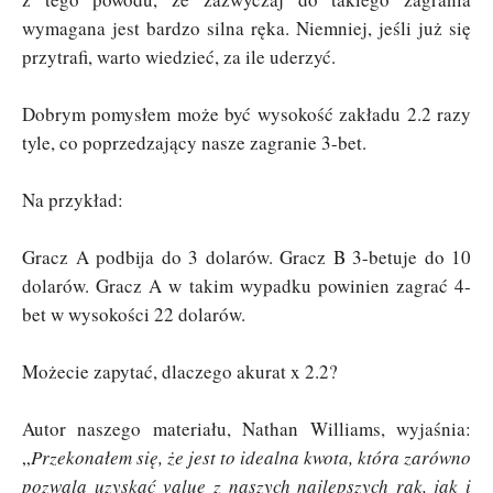
wymagana jest bardzo silna ręka. Niemniej, jeśli już się
przytrafi, warto wiedzieć, za ile uderzyć.
Dobrym pomysłem może być wysokość zakładu 2.2 razy
tyle, co poprzedzający nasze zagranie 3-bet.
Na przykład:
Gracz A podbija do 3 dolarów. Gracz B 3-betuje do 10
dolarów. Gracz A w takim wypadku powinien zagrać 4-
bet w wysokości 22 dolarów.
Możecie zapytać, dlaczego akurat x 2.2?
Autor naszego materiału, Nathan Williams, wyjaśnia:
„
Przekonałem się, że jest to idealna kwota, która zarówno
pozwala uzyskać value z naszych najlepszych rąk, jak i