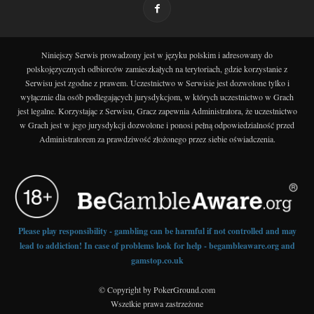
Niniejszy Serwis prowadzony jest w języku polskim i adresowany do
polskojęzycznych odbiorców zamieszkałych na terytoriach, gdzie korzystanie z
Serwisu jest zgodne z prawem. Uczestnictwo w Serwisie jest dozwolone tylko i
wyłącznie dla osób podlegających jurysdykcjom, w których uczestnictwo w Grach
jest legalne. Korzystając z Serwisu, Gracz zapewnia Administratora, że uczestnictwo
w Grach jest w jego jurysdykcji dozwolone i ponosi pełną odpowiedzialność przed
Administratorem za prawdziwość złożonego przez siebie oświadczenia.
Please play responsibility - gambling can be harmful if not controlled and may
lead to addiction! In case of problems look for help - begambleaware.org and
gamstop.co.uk
© Copyright by PokerGround.com
Wszelkie prawa zastrzeżone