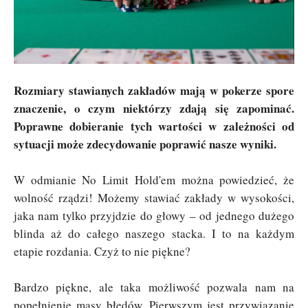
Rozmiary stawianych zakładów mają w pokerze spore
znaczenie, o czym niektórzy zdają się zapominać.
Poprawne dobieranie tych wartości w zależności od
sytuacji może zdecydowanie poprawić nasze wyniki.
W odmianie No Limit Hold'em można powiedzieć, że
wolność rządzi! Możemy stawiać zakłady w wysokości,
jaka nam tylko przyjdzie do głowy – od jednego dużego
blinda aż do całego naszego stacka. I to na każdym
etapie rozdania. Czyż to nie piękne?
Bardzo piękne, ale taka możliwość pozwala nam na
popełnienie masy błędów. Pierwszym jest przywiązanie