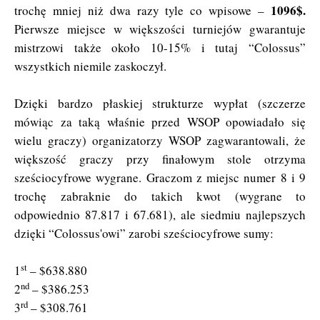
1096$.
trochę mniej niż dwa razy tyle co wpisowe –
Pierwsze miejsce w większości turniejów gwarantuje
mistrzowi także około 10-15% i tutaj “Colossus”
wszystkich niemile zaskoczył.
Dzięki bardzo płaskiej strukturze wypłat (szczerze
mówiąc za taką właśnie przed WSOP opowiadało się
wielu graczy) organizatorzy WSOP zagwarantowali, że
większość graczy przy finałowym stole otrzyma
sześciocyfrowe wygrane. Graczom z miejsc numer 8 i 9
trochę zabraknie do takich kwot (wygrane to
odpowiednio 87.817 i 67.681), ale siedmiu najlepszych
dzięki “Colossus'owi” zarobi sześciocyfrowe sumy:
st
1
– $638.880
nd
2
– $386.253
rd
3
– $308.761