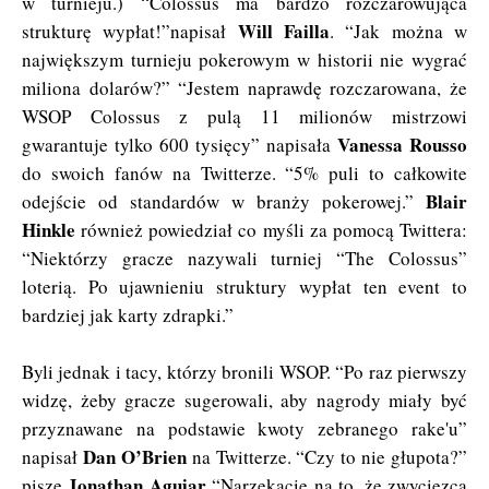
w turnieju.) “Colossus ma bardzo rozczarowująca
Will Failla
strukturę wypłat!”napisał
. “Jak można w
największym turnieju pokerowym w historii nie wygrać
miliona dolarów?” “Jestem naprawdę rozczarowana, że
WSOP Colossus z pulą 11 milionów mistrzowi
Vanessa Rousso
gwarantuje tylko 600 tysięcy” napisała
do swoich fanów na Twitterze. “5% puli to całkowite
Blair
odejście od standardów w branży pokerowej.”
Hinkle
również powiedział co myśli za pomocą Twittera:
“Niektórzy gracze nazywali turniej “The Colossus”
loterią. Po ujawnieniu struktury wypłat ten event to
bardziej jak karty zdrapki.”
Byli jednak i tacy, którzy bronili WSOP. “Po raz pierwszy
widzę, żeby gracze sugerowali, aby nagrody miały być
przyznawane na podstawie kwoty zebranego rake'u”
Dan O’Brien
napisał
na Twitterze. “Czy to nie głupota?”
Jonathan Aguiar
pisze
“Narzekacie na to, że zwycięzca