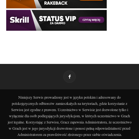
Niniejszy Serwis prowadzony jest w języku polskim i adresowany do
polskojęzycznych odbiorców zamieszkałych na terytoriach, gdzie korzystanie z
Serwisu jest zgodne z prawem. Uczestnictwo w Serwisie jest dozwolone tylko i
wyłącznie dla osób podlegających jurysdykcjom, w których uczestnictwo w Grach
jest legalne. Korzystając z Serwisu, Gracz zapewnia Administratora, że uczestnictwo
w Grach jest w jego jurysdykcji dozwolone i ponosi pełną odpowiedzialność przed
Administratorem za prawdziwość złożonego przez siebie oświadczenia.