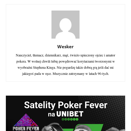
Wesker
Nauczyciel, tłumacz, dziennikarz, mąż, świeżo upieczony ojciec i amator
pokera. W wolnej chwili lubię powędrować korytarzami tworzonymi w
wyobraźni Stephena Kinga. Nie pogardzę także dobrą grą jeśli dać mi
jakiegoś pada w ręce. Muzycznie zatrzymany w latach 90-tych.