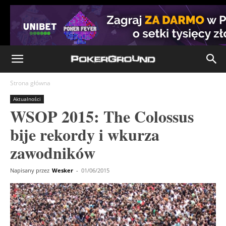
Strona główna
Aktualności
WSOP 2015: The Colossus
bije rekordy i wkurza
zawodników
Napisany przez
Wesker
-
01/06/2015