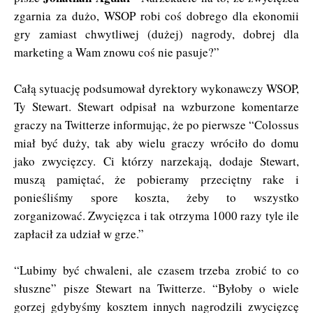
zgarnia za dużo, WSOP robi coś dobrego dla ekonomii
gry zamiast chwytliwej (dużej) nagrody, dobrej dla
marketing a Wam znowu coś nie pasuje?”
Całą sytuację podsumował dyrektory wykonawczy WSOP,
Ty Stewart. Stewart odpisał na wzburzone komentarze
graczy na Twitterze informując, że po pierwsze “Colossus
miał być duży, tak aby wielu graczy wróciło do domu
jako zwycięzcy. Ci którzy narzekają, dodaje Stewart,
muszą pamiętać, że pobieramy przeciętny rake i
ponieśliśmy spore koszta, żeby to wszystko
zorganizować. Zwycięzca i tak otrzyma 1000 razy tyle ile
zapłacił za udział w grze.”
“Lubimy być chwaleni, ale czasem trzeba zrobić to co
słuszne” pisze Stewart na Twitterze. “Byłoby o wiele
gorzej gdybyśmy kosztem innych nagrodzili zwycięzcę