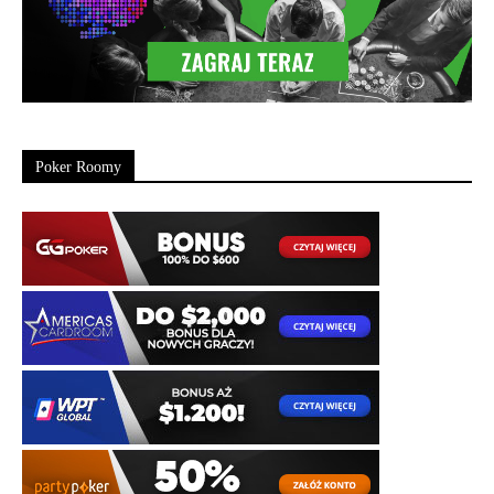
Poker Roomy