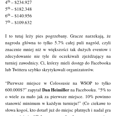
th
4
– $234.927
th
5
– $182.348
th
6
– $140.956
th
7
– $109.632
I to tutaj leży pies pogrzebany. Gracze narzekają, że
nagroda główna to tylko 5.7% całej puli nagród, czyli
znacznie mniej niż w większości tak dużych eventow i
zdecydowanie nie tyle ile oczekiwali zjeżdżający na
turniej zawodnicy. Ci, którzy mieli dostęp do Facebooka
lub Twittera szybko skrytykowali organizatorów.
“Pierwsze miejsce w Colossusie na WSOP to tylko
Dan Heimiller
600.000$?” zapytał
na Facebooku. “5% to
o wiele za mało jak za pierwsze miejsce. 10% powinno
stanowić minimum w każdym turnieju!” (Co ciekawe to
słowa kogoś, kto dotarł już do miejsc płatnych i nadal gra