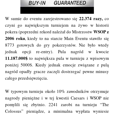
22.374 razy,
W sumie do eventu zarejestrowano się
co
czyni go największym turniejem na żywo w historii
WSOP z
pokera (poprzedni rekord należał do Mistrzostw
2006 roku
, kiedy to na starcie Main Eventu stawiło się
8773 gotowych do gry pokerzystów. Nie było wtedy
jednak opcji re-entry). Pula nagród w kwocie
11.187.000$
to największa pula w turnieju z wpisowym
poniżej 5000$. Kiedy jednak emocje związane z pulą
nagród opadły gracze zaczęli dostrzegać pewne minusy
całego przedsięwzięcia.
W typowym turnieju około 10% zawodników otrzymuje
nagrody pieniężne i w tej kwestii Caesars i WSOP nie
pomylili się zbytnio. 2241 zarobi na turnieju “The
Colossus” pieniądze, a minimalna wypłata wyniesie