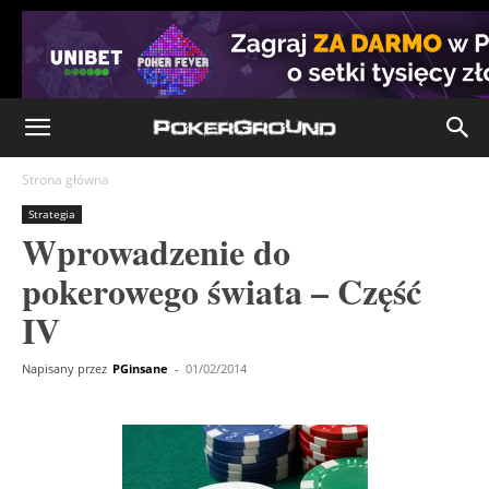
Strona główna
Strategia
Wprowadzenie do
pokerowego świata – Część
IV
Napisany przez
PGinsane
-
01/02/2014