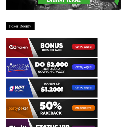
Poker Roomy