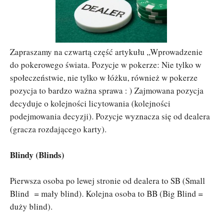
Zapraszamy na czwartą część artykułu „Wprowadzenie
do pokerowego świata. Pozycje w pokerze: Nie tylko w
społeczeństwie, nie tylko w łóżku, również w pokerze
pozycja to bardzo ważna sprawa : ) Zajmowana pozycja
decyduje o kolejności licytowania (kolejności
podejmowania decyzji). Pozycje wyznacza się od dealera
(gracza rozdającego karty).
Blindy (Blinds)
Pierwsza osoba po lewej stronie od dealera to SB (Small
Blind = mały blind). Kolejna osoba to BB (Big Blind =
duży blind).