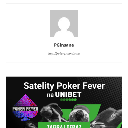
PGinsane
http://pokerground.com