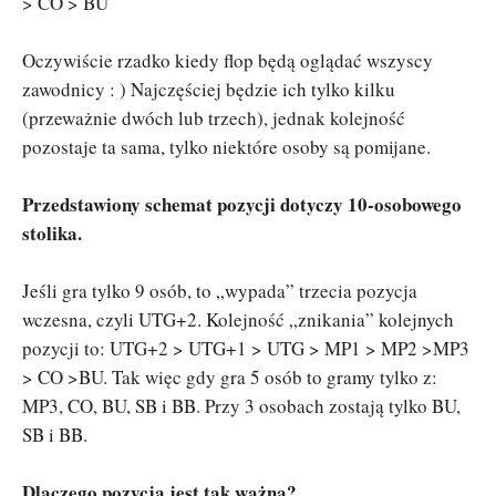
> CO > BU
Oczywiście rzadko kiedy flop będą oglądać wszyscy
zawodnicy : ) Najczęściej będzie ich tylko kilku
(przeważnie dwóch lub trzech), jednak kolejność
pozostaje ta sama, tylko niektóre osoby są pomijane.
Przedstawiony schemat pozycji dotyczy 10-osobowego
stolika.
Jeśli gra tylko 9 osób, to „wypada” trzecia pozycja
wczesna, czyli UTG+2. Kolejność „znikania” kolejnych
pozycji to: UTG+2 > UTG+1 > UTG > MP1 > MP2 >MP3
> CO >BU. Tak więc gdy gra 5 osób to gramy tylko z:
MP3, CO, BU, SB i BB. Przy 3 osobach zostają tylko BU,
SB i BB.
Dlaczego pozycja jest tak ważna?