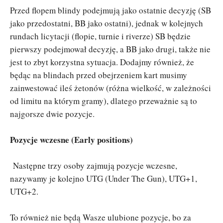
Przed flopem blindy podejmują jako ostatnie decyzję (SB
jako przedostatni, BB jako ostatni), jednak w kolejnych
rundach licytacji (flopie, turnie i riverze) SB będzie
pierwszy podejmował decyzję, a BB jako drugi, także nie
jest to zbyt korzystna sytuacja. Dodajmy również, że
będąc na blindach przed obejrzeniem kart musimy
zainwestować ileś żetonów (różna wielkość, w zależności
od limitu na którym gramy), dlatego przeważnie są to
najgorsze dwie pozycje.
Pozycje wczesne (Early positions)
Następne trzy osoby zajmują pozycje wczesne,
nazywamy je kolejno UTG (Under The Gun), UTG+1,
UTG+2.
To również nie będą Wasze ulubione pozycje, bo za