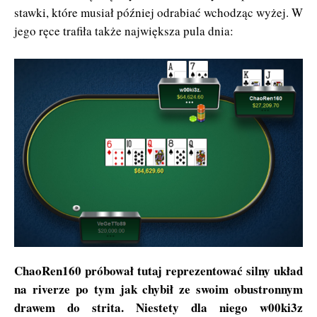
stawki, które musiał później odrabiać wchodząc wyżej. W
jego ręce trafiła także największa pula dnia:
ChaoRen160 próbował tutaj reprezentować silny układ
na riverze po tym jak chybił ze swoim obustronnym
drawem do strita. Niestety dla niego w00ki3z