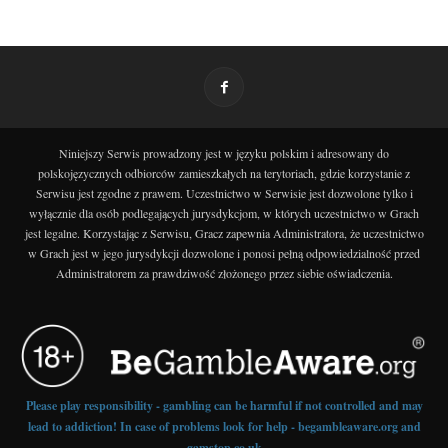
Niniejszy Serwis prowadzony jest w języku polskim i adresowany do
polskojęzycznych odbiorców zamieszkałych na terytoriach, gdzie korzystanie z
Serwisu jest zgodne z prawem. Uczestnictwo w Serwisie jest dozwolone tylko i
wyłącznie dla osób podlegających jurysdykcjom, w których uczestnictwo w Grach
jest legalne. Korzystając z Serwisu, Gracz zapewnia Administratora, że uczestnictwo
w Grach jest w jego jurysdykcji dozwolone i ponosi pełną odpowiedzialność przed
Administratorem za prawdziwość złożonego przez siebie oświadczenia.
Please play responsibility - gambling can be harmful if not controlled and may
lead to addiction! In case of problems look for help - begambleaware.org and
gamstop.co.uk