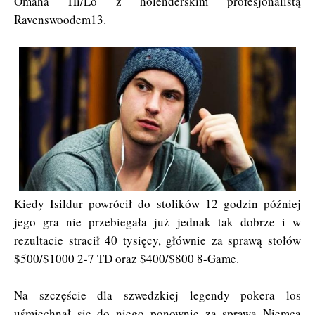
Omaha Hi/Lo z holenderskim profesjonalistą
Ravenswoodem13.
Kiedy Isildur powrócił do stolików 12 godzin później
jego gra nie przebiegała już jednak tak dobrze i w
rezultacie stracił 40 tysięcy, głównie za sprawą stołów
$500/$1000 2-7 TD oraz $400/$800 8-Game.
Na szczęście dla szwedzkiej legendy pokera los
uśmiechnął się do niego ponownie za sprawą Niemca