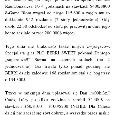
RaulGonzalesa. Po 4 godzinach na stawkach $400/$800
8-Game Blom wygrał od niego 115.600 a zajęło mu to
dokładnie 942 rozdania (2 stoły jednocześnie). Gdy
około 22:30 odchodził od stołu po pracowitym dniu jego
konto zasilało prawie 200.000$ więcej.
Tego dnia nie brakowało także innych zwycięzców.
Specjalista gier PLO BERRI SWEET pokonał Daniego
„supernova9” Sterna na czterech stołach (po 2
jednocześnie). Gra trwała tylko ponad godzinę, ale
BERRI dzięki zaledwie 168 rozdaniom stał się bogatszy
o 134.300$.
Trzeci w rankingu dnia uplasował się Dan „w00ki3z.”
Cates, który po kilku godzinach zarobił 52.400$ na
stawkach $50/$100 i $100/$200 (NLHE). Dla Catesa
dzień nie zaczął się zbyt dobrze, a wszystko przez niskie