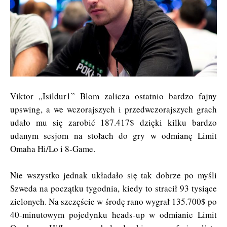
Viktor „Isildur1” Blom zalicza ostatnio bardzo fajny
upswing, a we wczorajszych i przedwczorajszych grach
udało mu się zarobić 187.417$ dzięki kilku bardzo
udanym sesjom na stołach do gry w odmianę Limit
Omaha Hi/Lo i 8-Game.
Nie wszystko jednak układało się tak dobrze po myśli
Szweda na początku tygodnia, kiedy to stracił 93 tysiące
zielonych. Na szczęście w środę rano wygrał 135.700$ po
40-minutowym pojedynku heads-up w odmianie Limit