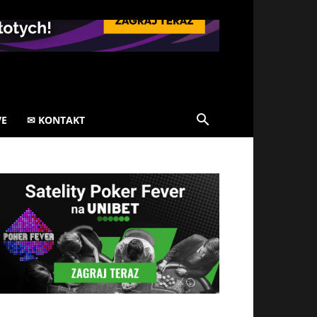
VE
✉ KONTAKT