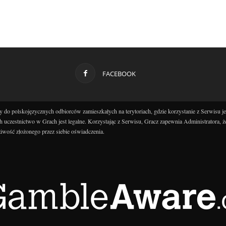
FACEBOOK
 do polskojęzycznych odbiorców zamieszkałych na terytoriach, gdzie korzystanie z Serwisu j
h uczestnictwo w Grach jest legalne. Korzystając z Serwisu, Gracz zapewnia Administratora, ż
iwość złożonego przez siebie oświadczenia.