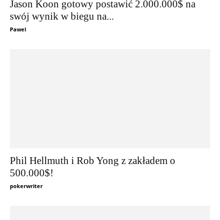
Jason Koon gotowy postawić 2.000.000$ na
swój wynik w biegu na...
Pawel
Phil Hellmuth i Rob Yong z zakładem o
500.000$!
pokerwriter