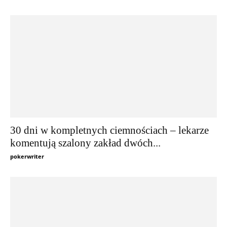
30 dni w kompletnych ciemnościach – lekarze
komentują szalony zakład dwóch...
pokerwriter