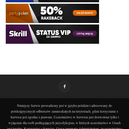
Niniejszy Serwis prowadzony jest w języku polskim i adresowany do
polskojęzycznych odbiorców zamieszkałych na terytoriach, gdzie korzystanie z
Serwisu jest zgodne z prawem. Uczestnictwo w Serwisie jest dozwolone tylko i
wyłącznie dla osób podlegających jurysdykcjom, w których uczestnictwo w Grach
jest legalne. Korzystając z Serwisu, Gracz zapewnia Administratora, że uczestnictwo