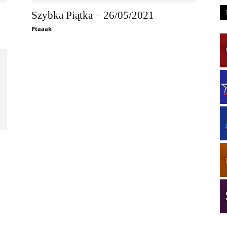
Szybka Piątka – 26/05/2021
Ptaaak