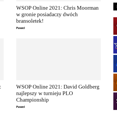
WSOP Online 2021: Chris Moorman
w gronie posiadaczy dwóch
bransoletek!
Pawel
z
WSOP Online 2021: David Goldberg
najlepszy w turnieju PLO
Championship
Pawel