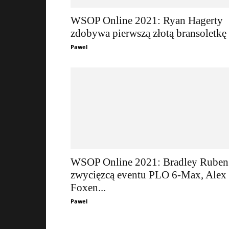
WSOP Online 2021: Ryan Hagerty
zdobywa pierwszą złotą bransoletkę
Pawel
WSOP Online 2021: Bradley Ruben
zwycięzcą eventu PLO 6-Max, Alex
Foxen...
Pawel