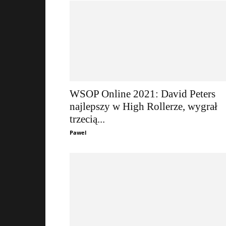
WSOP Online 2021: David Peters
najlepszy w High Rollerze, wygrał
trzecią...
Pawel