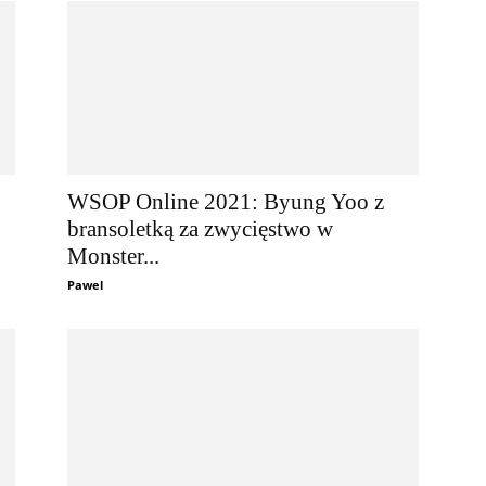
WSOP Online 2021: Byung Yoo z
bransoletką za zwycięstwo w
Monster...
Pawel