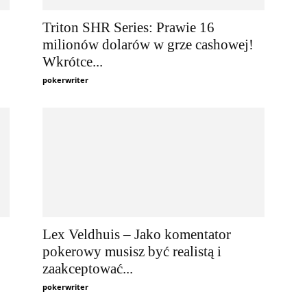
j
Triton SHR Series: Prawie 16
milionów dolarów w grze cashowej!
Wkrótce...
pokerwriter
Lex Veldhuis – Jako komentator
pokerowy musisz być realistą i
zaakceptować...
pokerwriter