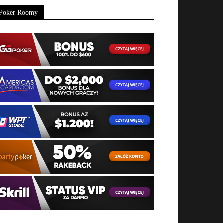
Poker Roomy