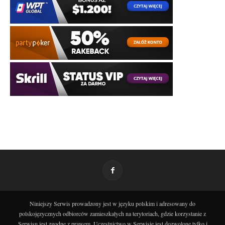
Niniejszy Serwis prowadzony jest w języku polskim i adresowany do
polskojęzycznych odbiorców zamieszkałych na terytoriach, gdzie korzystanie z
Serwisu jest zgodne z prawem. Uczestnictwo w Serwisie jest dozwolone tylko i