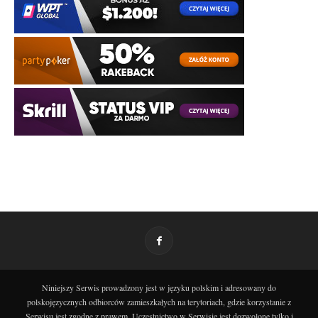
Niniejszy Serwis prowadzony jest w języku polskim i adresowany do
polskojęzycznych odbiorców zamieszkałych na terytoriach, gdzie korzystanie z
Serwisu jest zgodne z prawem. Uczestnictwo w Serwisie jest dozwolone tylko i