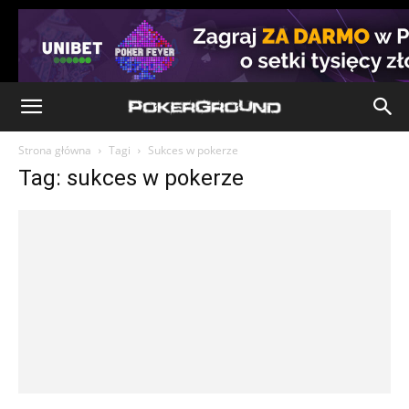
Strona główna
Tagi
Sukces w pokerze
Tag: sukces w pokerze