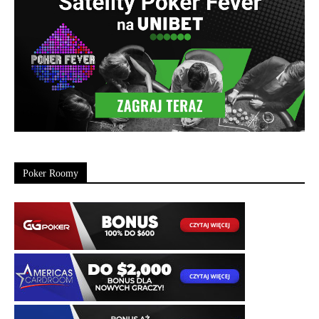
Poker Roomy