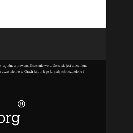
est zgodne z prawem. Uczestnictwo w Serwisie jest dozwolone
e uczestnictwo w Grach jest w jego jurysdykcji dozwolone i