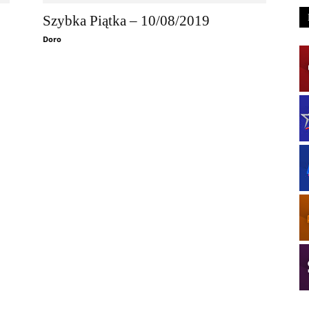
Szybka Piątka – 10/08/2019
Doro