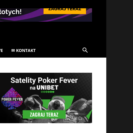
VE
✉ KONTAKT