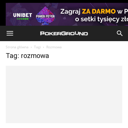
Strona główna
Tagi
Rozmowa
Tag: rozmowa