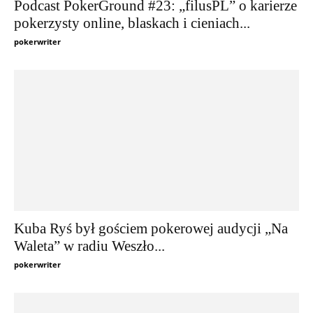
Podcast PokerGround #23: „filusPL” o karierze
pokerzysty online, blaskach i cieniach...
pokerwriter
Kuba Ryś był gościem pokerowej audycji „Na
Waleta” w radiu Weszło...
pokerwriter