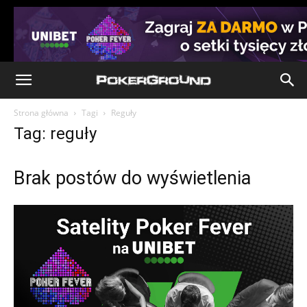
Strona główna
Tagi
Reguły
Tag: reguły
Brak postów do wyświetlenia