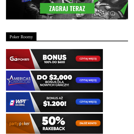
Poker Roomy