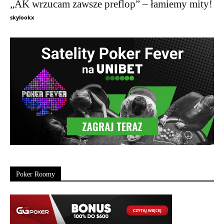
„AK wrzucam zawsze preflop” – łamiemy mity!
skylookx
Poker Roomy