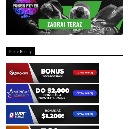
Poker Roomy