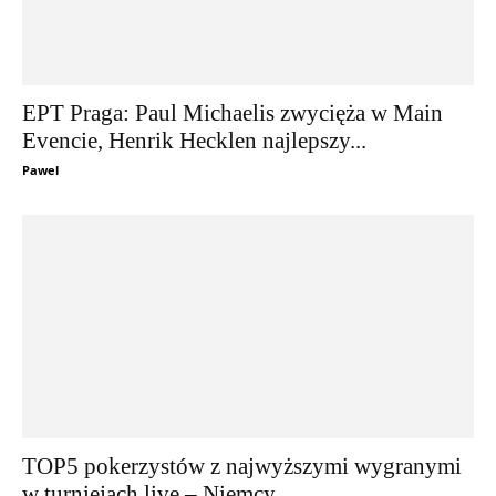
EPT Praga: Paul Michaelis zwycięża w Main
Evencie, Henrik Hecklen najlepszy...
Pawel
TOP5 pokerzystów z najwyższymi wygranymi
w turniejach live – Niemcy