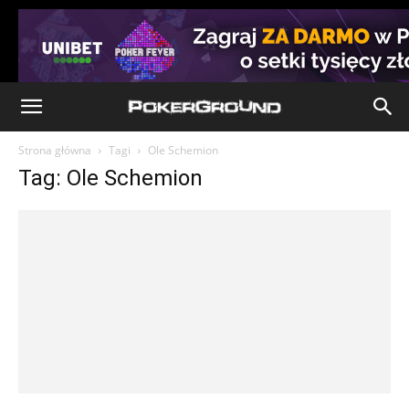
Strona główna
Tagi
Ole Schemion
Tag: Ole Schemion