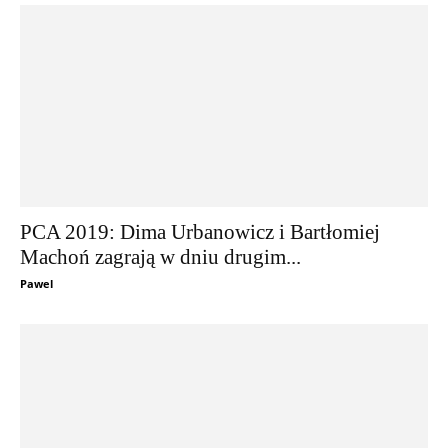
PCA 2019: Dima Urbanowicz i Bartłomiej
Machoń zagrają w dniu drugim...
Pawel