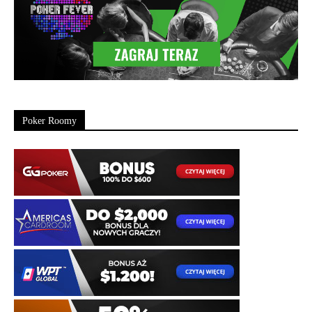
Poker Roomy