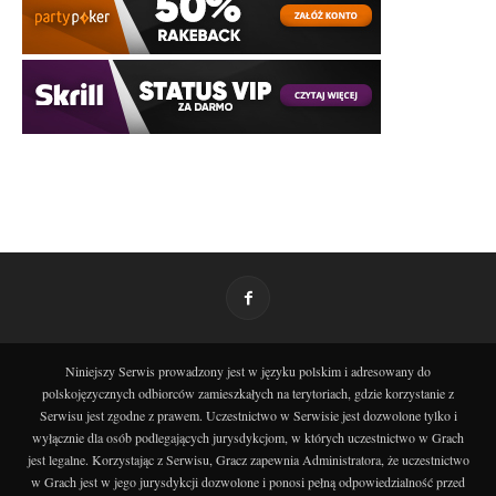
Niniejszy Serwis prowadzony jest w języku polskim i adresowany do
polskojęzycznych odbiorców zamieszkałych na terytoriach, gdzie korzystanie z
Serwisu jest zgodne z prawem. Uczestnictwo w Serwisie jest dozwolone tylko i
wyłącznie dla osób podlegających jurysdykcjom, w których uczestnictwo w Grach
jest legalne. Korzystając z Serwisu, Gracz zapewnia Administratora, że uczestnictwo
w Grach jest w jego jurysdykcji dozwolone i ponosi pełną odpowiedzialność przed