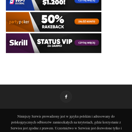
Niniejszy Serwis prowadzony jest w języku polskim i adresowany do
polskojęzycznych odbiorców zamieszkałych na terytoriach, gdzie korzystanie z
Serwisu jest zgodne z prawem. Uczestnictwo w Serwisie jest dozwolone tylko i