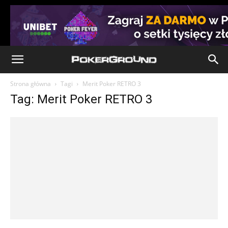
Strona główna
Tagi
Merit Poker RETRO 3
Tag: Merit Poker RETRO 3