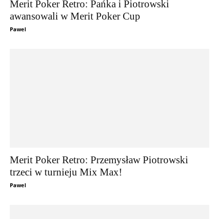
Merit Poker Retro: Pańka i Piotrowski
awansowali w Merit Poker Cup
Pawel
Merit Poker Retro: Przemysław Piotrowski
trzeci w turnieju Mix Max!
Pawel