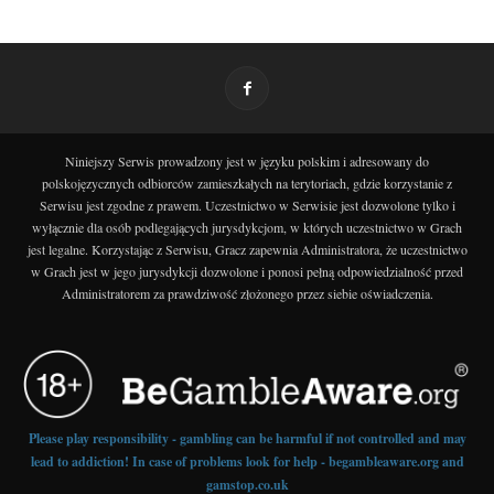
Niniejszy Serwis prowadzony jest w języku polskim i adresowany do
polskojęzycznych odbiorców zamieszkałych na terytoriach, gdzie korzystanie z
Serwisu jest zgodne z prawem. Uczestnictwo w Serwisie jest dozwolone tylko i
wyłącznie dla osób podlegających jurysdykcjom, w których uczestnictwo w Grach
jest legalne. Korzystając z Serwisu, Gracz zapewnia Administratora, że uczestnictwo
w Grach jest w jego jurysdykcji dozwolone i ponosi pełną odpowiedzialność przed
Administratorem za prawdziwość złożonego przez siebie oświadczenia.
Please play responsibility - gambling can be harmful if not controlled and may
lead to addiction! In case of problems look for help - begambleaware.org and
gamstop.co.uk