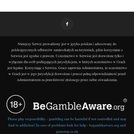
Niniejszy Serwis prowadzony jest w języku polskim i adresowany do
polskojęzycznych odbiorców zamieszkałych na terytoriach, gdzie korzystanie z
Serwisu jest zgodne z prawem. Uczestnictwo w Serwisie jest dozwolone tylko i
wyłącznie dla osób podlegających jurysdykcjom, w których uczestnictwo w Grach
jest legalne. Korzystając z Serwisu, Gracz zapewnia Administratora, że uczestnictwo
w Grach jest w jego jurysdykcji dozwolone i ponosi pełną odpowiedzialność przed
Administratorem za prawdziwość złożonego przez siebie oświadczenia.
Please play responsibility - gambling can be harmful if not controlled and may
lead to addiction! In case of problems look for help - begambleaware.org and
gamstop.co.uk