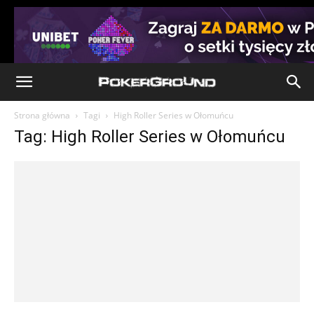
Strona główna
Tagi
High Roller Series w Ołomuńcu
Tag: High Roller Series w Ołomuńcu