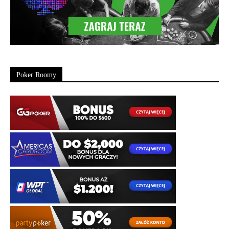
Poker Roomy