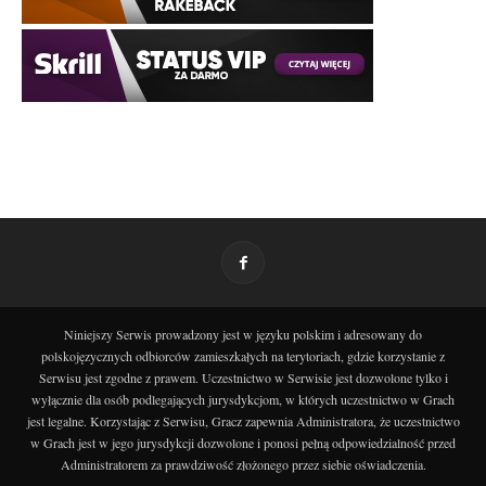
Niniejszy Serwis prowadzony jest w języku polskim i adresowany do
polskojęzycznych odbiorców zamieszkałych na terytoriach, gdzie korzystanie z
Serwisu jest zgodne z prawem. Uczestnictwo w Serwisie jest dozwolone tylko i
wyłącznie dla osób podlegających jurysdykcjom, w których uczestnictwo w Grach
jest legalne. Korzystając z Serwisu, Gracz zapewnia Administratora, że uczestnictwo
w Grach jest w jego jurysdykcji dozwolone i ponosi pełną odpowiedzialność przed
Administratorem za prawdziwość złożonego przez siebie oświadczenia.