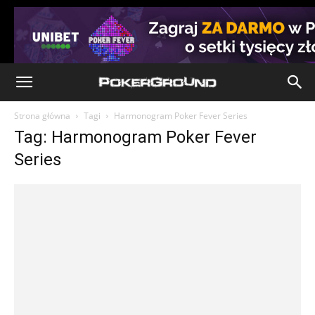
Strona główna
Tagi
Harmonogram Poker Fever Series
Tag: Harmonogram Poker Fever
Series