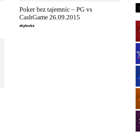
Poker bez tajemnic – PG vs
CashGame 26.09.2015
skylookx