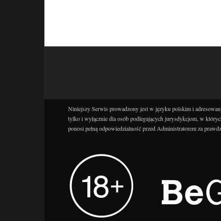
Niniejszy Serwis prowadzony jest w języku polskim i adresowany
tylko i wyłącznie dla osób podlegających jurysdykcjom, w któryc
ponosi pełną odpowiedzialność przed Administratorem za prawdz