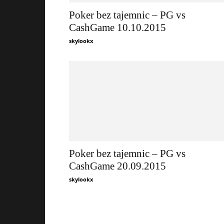
Poker bez tajemnic – PG vs
CashGame 10.10.2015
skylookx
Poker bez tajemnic – PG vs
CashGame 20.09.2015
skylookx