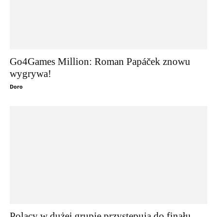
Go4Games Million: Roman Papáček znowu
wygrywa!
Doro
Polacy w dużej grupie przystępują do finału