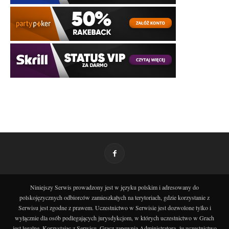
Niniejszy Serwis prowadzony jest w języku polskim i adresowany do
polskojęzycznych odbiorców zamieszkałych na terytoriach, gdzie korzystanie z
Serwisu jest zgodne z prawem. Uczestnictwo w Serwisie jest dozwolone tylko i
wyłącznie dla osób podlegających jurysdykcjom, w których uczestnictwo w Grach
jest legalne. Korzystając z Serwisu, Gracz zapewnia Administratora, że uczestnictwo