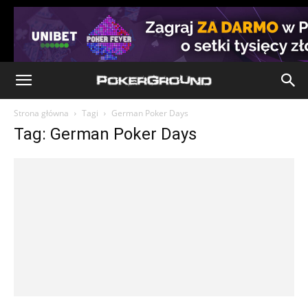
Strona główna
Tagi
German Poker Days
Tag: German Poker Days