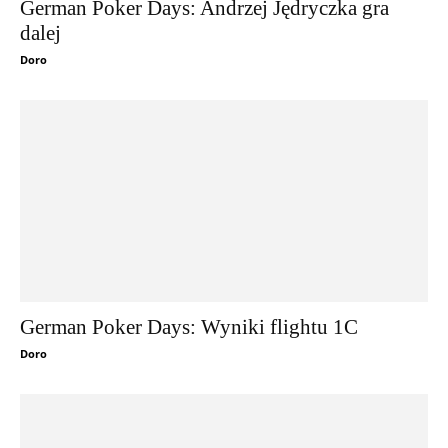
German Poker Days: Andrzej Jędryczka gra
dalej
Doro
German Poker Days: Wyniki flightu 1C
Doro