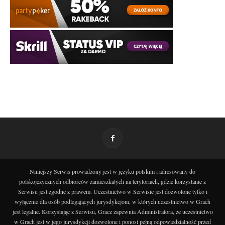
Niniejszy Serwis prowadzony jest w języku polskim i adresowany do
polskojęzycznych odbiorców zamieszkałych na terytoriach, gdzie korzystanie z
Serwisu jest zgodne z prawem. Uczestnictwo w Serwisie jest dozwolone tylko i
wyłącznie dla osób podlegających jurysdykcjom, w których uczestnictwo w Grach
jest legalne. Korzystając z Serwisu, Gracz zapewnia Administratora, że uczestnictwo
w Grach jest w jego jurysdykcji dozwolone i ponosi pełną odpowiedzialność przed