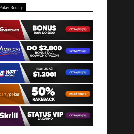
Poker Roomy