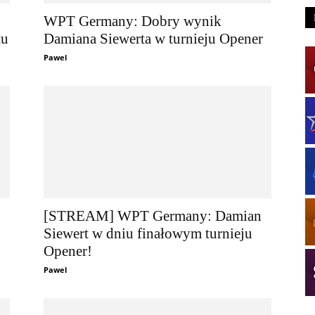
WPT Germany: Dobry wynik
tu
Damiana Siewerta w turnieju Opener
Pawel
[STREAM] WPT Germany: Damian
Siewert w dniu finałowym turnieju
Opener!
Pawel