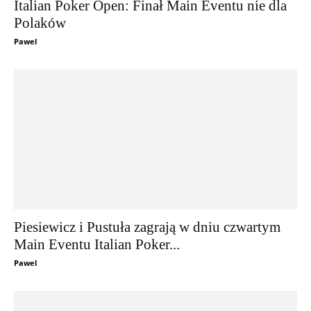
Italian Poker Open: Finał Main Eventu nie dla
Polaków
Pawel
Piesiewicz i Pustuła zagrają w dniu czwartym
Main Eventu Italian Poker...
Pawel