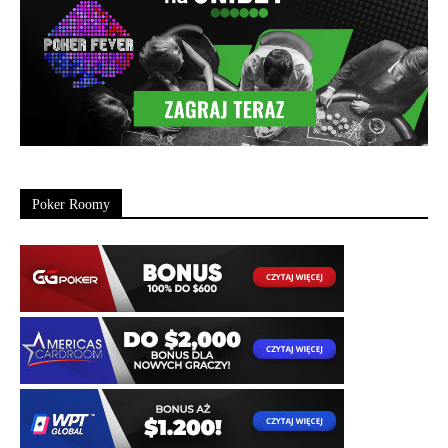
Poker Roomy