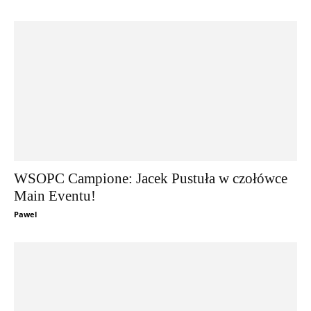
WSOPC Campione: Jacek Pustuła w czołówce
Main Eventu!
Pawel