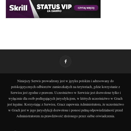
Niniejszy Serwis prowadzony jest w języku polskim i adresowany do
polskojęzycznych odbiorców zamieszkałych na terytoriach, gdzie korzystanie z
Serwisu jest zgodne z prawem. Uczestnictwo w Serwisie jest dozwolone tylko i
wyłącznie dla osób podlegających jurysdykcjom, w których uczestnictwo w Grach
jest legalne. Korzystając z Serwisu, Gracz zapewnia Administratora, że uczestnictwo
w Grach jest w jego jurysdykcji dozwolone i ponosi pełną odpowiedzialność przed
Administratorem za prawdziwość złożonego przez siebie oświadczenia.