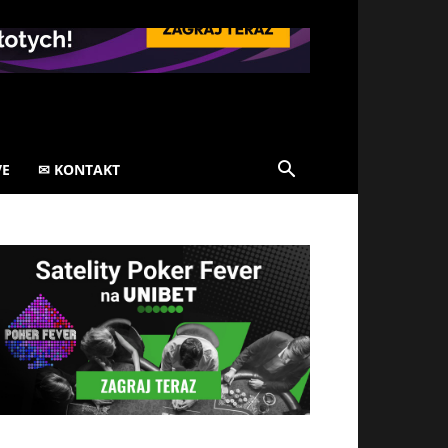
VE
✉ KONTAKT