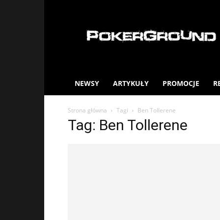
PokerGround.com
NEWSY
ARTYKUŁY
PROMOCJE
R
Strona główna
Tagi
Ben Tollerene
Tag: Ben Tollerene