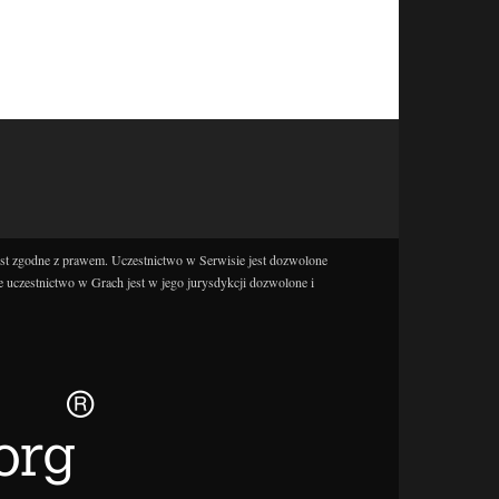
est zgodne z prawem. Uczestnictwo w Serwisie jest dozwolone
e uczestnictwo w Grach jest w jego jurysdykcji dozwolone i