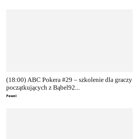
(18:00) ABC Pokera #29 – szkolenie dla graczy
początkujących z Bąbel92...
Pawel