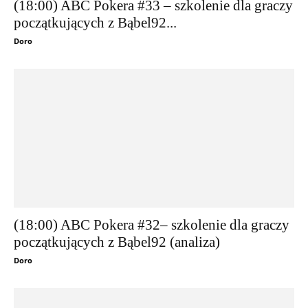
(18:00) ABC Pokera #33 – szkolenie dla graczy
początkujących z Bąbel92...
Doro
(18:00) ABC Pokera #32– szkolenie dla graczy
początkujących z Bąbel92 (analiza)
Doro