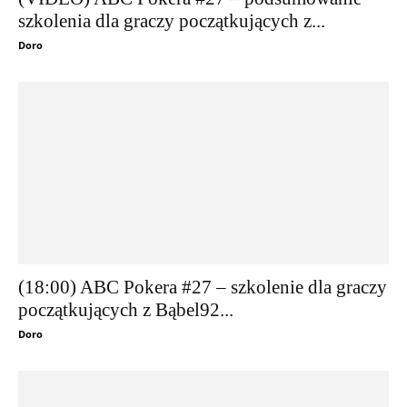
szkolenia dla graczy początkujących z...
Doro
(18:00) ABC Pokera #27 – szkolenie dla graczy
początkujących z Bąbel92...
Doro