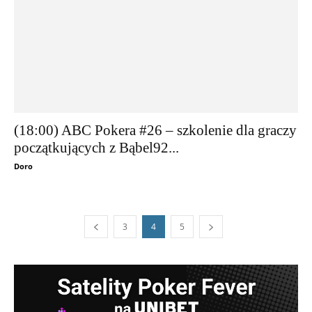
(18:00) ABC Pokera #26 – szkolenie dla graczy
początkujących z Bąbel92...
Doro
3
4
5