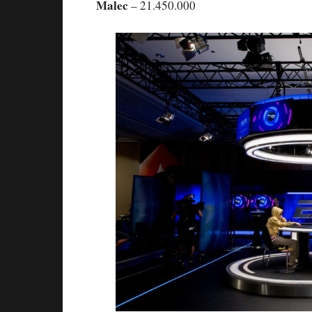
Malec
– 21.450.000