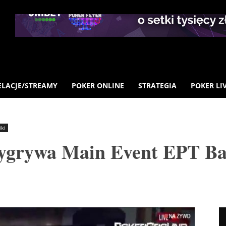
ELACJE/STREAMY
POKER ONLINE
STRATEGIA
POKER LI
ki
ygrywa Main Event EPT Bar