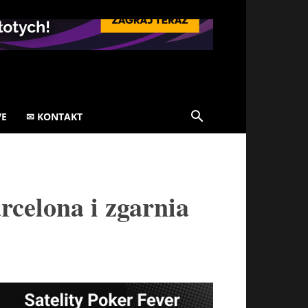
VE
✉ KONTAKT
celona i zgarnia