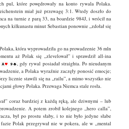
ych pul, które powędrowały na konto rywala Polaka.
ichenstein miał już przewagę 3:1. Wtedy doszło do
a na turnie z parą 33, na boardzie 984J, i wrócił na
nych kilkunastu minut Sebastian ponownie „zdołał się
Polaka, która wyprowadziła go na prowadzenie 36 mln
entu aż Polak się „zlevelował” i sprawdził all-ina
z
, gdy rywal posiadał straighta. Po nieudanym
adzenie, a Polaka wyraźnie zaczęły ponosić emocje;
zy licznie stawili się na „railu”, a mimo wszystko nie
ocjami głowy Polaka. Przewaga Niemca stale rosła.
wał” coraz bardziej z każdą ręką, ale dziwnymi – lub
rowadzenie. A potem zrobił kolejnego „hero calla”,
cza, był po prostu słaby, i to nie było jedyne słabe
j fazie Polak przegrywał nie w pokera, ale w „mental