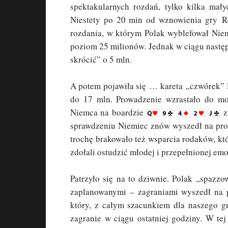
spektakularnych rozdań, tylko kilka mał
Niestety po 20 min od wznowienia gry Re
rozdania, w którym Polak wyblefował Niemc
poziom 25 milionów. Jednak w ciągu następ
skrócić” o 5 mln.
A potem pojawiła się … kareta „czwórek” 
do 17 mln. Prowadzenie wzrastało do mom
Niemca na boardzie
sprawdzeniu Niemiec znów wyszedł na prow
trochę brakowało też wsparcia rodaków, któr
zdołali ostudzić młodej i przepełnionej em
Patrzyło się na to dziwnie. Polak „spazzo
zaplanowanymi – zagraniami wyszedł na p
który, z całym szacunkiem dla naszego gra
zagranie w ciągu ostatniej godziny. W te