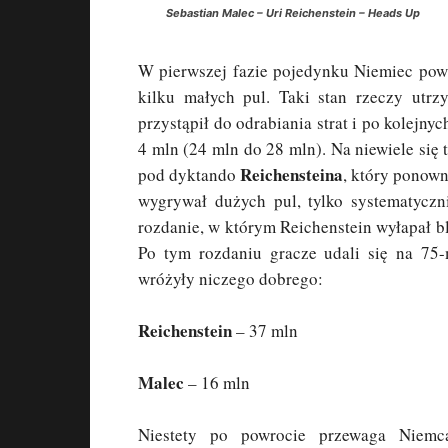
Sebastian Malec – Uri Reichenstein – Heads Up
W pierwszej fazie pojedynku Niemiec pow
kilku małych pul. Taki stan rzeczy utrz
przystąpił do odrabiania strat i po kolejny
4 mln (24 mln do 28 mln). Na niewiele się
Reichensteina
pod dyktando
, który ponow
wygrywał dużych pul, tylko systematyczni
rozdanie, w którym Reichenstein wyłapał bl
Po tym rozdaniu gracze udali się na 75-
wróżyły niczego dobrego:
Reichenstein
– 37 mln
Malec
– 16 mln
Niestety po powrocie przewaga Niemca