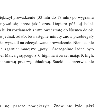
iększył prowadzenie (33 mln do 17 mln) po wygraniu
ymywał się przez jakiś czas. Dopiero później Polak
ch kilku rozdaniach zniwelował stratę do Niemca do ok.
 to jednak zdało, bo następne minuty znów przebiegały
nie wyszedł na zdecydowane prowadzenie. Niemiec nie
e zgarniał mniejsze „poty”. Szczególnie ładne było
ef Malca grającego z 6-high na riverze, mając K-high.
minutową przerwę obiadową. Stacki na przerwie nie
 się jeszcze powiększyła. Znów nie było jakiś