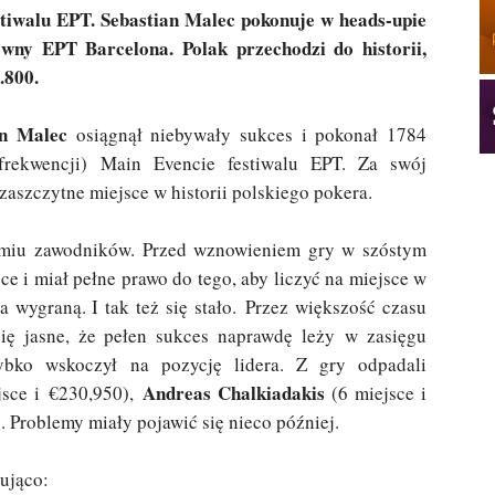
tiwalu EPT. Sebastian Malec pokonuje w heads-upie
ówny EPT Barcelona. Polak przechodzi do historii,
.800.
an Malec
osiągnął niebywały sukces i pokonał 1784
ekwencji) Main Evencie festiwalu EPT. Za swój
zaszczytne miejsce w historii polskiego pokera.
edmiu zawodników. Przed wznowieniem gry w szóstym
ce i miał pełne prawo do tego, aby liczyć na miejsce w
a wygraną. I tak też się stało. Przez większość czasu
się jasne, że pełen sukces naprawdę leży w zasięgu
zybko wskoczył na pozycję lidera. Z gry odpadali
Andreas Chalkiadakis
jsce i €230,950),
(6 miejsce i
. Problemy miały pojawić się nieco później.
pująco: