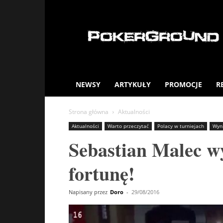
PokerGround.com
NEWSY
ARTYKUŁY
PROMOCJE
R
Strona główna
Aktualności
Aktualności
Warto przeczytać
Polacy w turniejach
Wyni
Sebastian Malec w
fortunę!
Napisany przez
Doro
-
29/08/2016