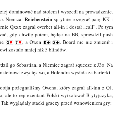
dziej dominować nad stołem i wyszedł na prowadzenie.
Reichenstein
zecz Niemca.
sprytnie rozegrał parę KK i
urnie Qxxx zagrał overbet all-in i dostał „call”. Po tym
wać, gdy chwilę potem, będąc na BB, sprawdził push
cie
, a Owen
. Board nic nie zmienił i
owi zostało mniej niż 5 blindów.
ził go Sebastian, a Niemiec zagrał squeeze z J3o. Na
hensteinowi zwycięstwo, a Holendra wysłała za barierki.
oija pożegnaliśmy Owena, który zagrał all-inn z QJ.
o, ale to reprezentant Polski wyizolował Brytyjczyka,
 Tak wyglądały stacki graczy przed wznowieniem gry: