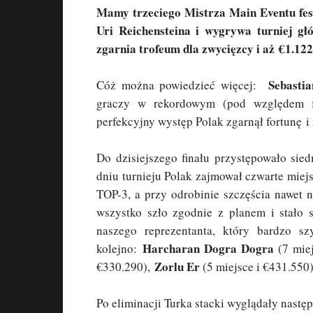
Mamy trzeciego Mistrza Main Eventu fes
Uri Reichensteina i wygrywa turniej gł
zgarnia trofeum dla zwycięzcy i aż €1.122
Sebasti
Cóż można powiedzieć więcej:
graczy w rekordowym (pod względem fr
perfekcyjny występ Polak zgarnął fortunę i 
Do dzisiejszego finału przystępowało si
dniu turnieju Polak zajmował czwarte miejs
TOP-3, a przy odrobinie szczęścia nawet n
wszystko szło zgodnie z planem i stało 
naszego reprezentanta, który bardzo s
Harcharan Dogra Dogra
kolejno:
(7 mie
Zorlu Er
€330.290),
(5 miejsce i €431.550)
Po eliminacji Turka stacki wyglądały nastę