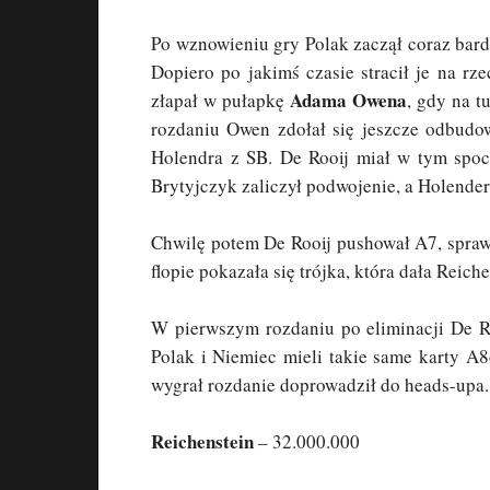
Po wznowieniu gry Polak zaczął coraz bar
Dopiero po jakimś czasie stracił je na r
Adama Owena
złapał w pułapkę
, gdy na t
rozdaniu Owen zdołał się jeszcze odbudo
Holendra z SB. De Rooij miał w tym spo
Brytyjczyk zaliczył podwojenie, a Holender
Chwilę potem De Rooij pushował A7, sprawd
flopie pokazała się trójka, która dała Reic
W pierwszym rozdaniu po eliminacji De Ro
Polak i Niemiec mieli takie same karty A8
wygrał rozdanie doprowadził do heads-upa.
Reichenstein
– 32.000.000