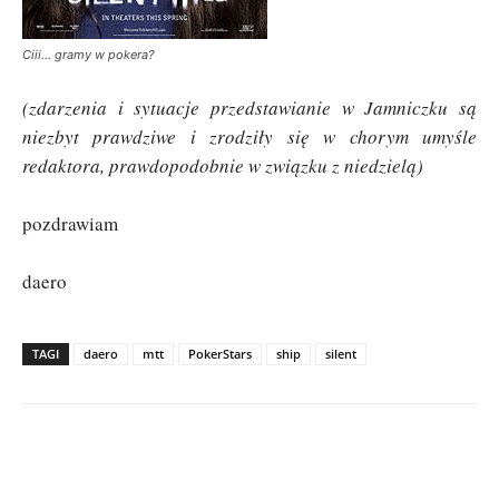
Ciii… gramy w pokera?
(zdarzenia i sytuacje przedstawianie w Jamniczku są
niezbyt prawdziwe i zrodziły się w chorym umyśle
redaktora, prawdopodobnie w związku z niedzielą)
pozdrawiam
daero
TAGI
daero
mtt
PokerStars
ship
silent