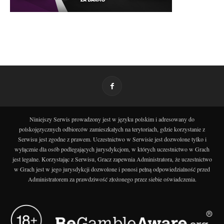
Niniejszy Serwis prowadzony jest w języku polskim i adresowany do
polskojęzycznych odbiorców zamieszkałych na terytoriach, gdzie korzystanie z
Serwisu jest zgodne z prawem. Uczestnictwo w Serwisie jest dozwolone tylko i
wyłącznie dla osób podlegających jurysdykcjom, w których uczestnictwo w Grach
jest legalne. Korzystając z Serwisu, Gracz zapewnia Administratora, że uczestnictwo
w Grach jest w jego jurysdykcji dozwolone i ponosi pełną odpowiedzialność przed
Administratorem za prawdziwość złożonego przez siebie oświadczenia.