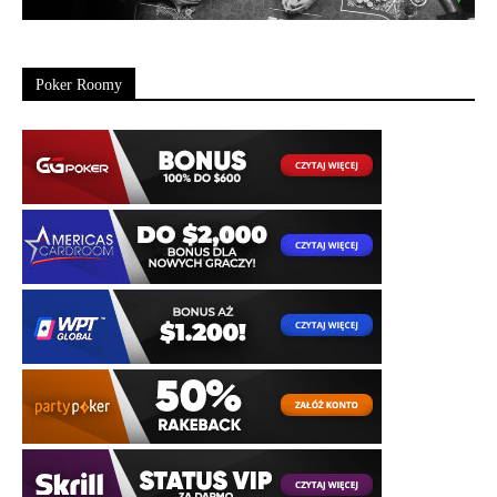
Poker Roomy