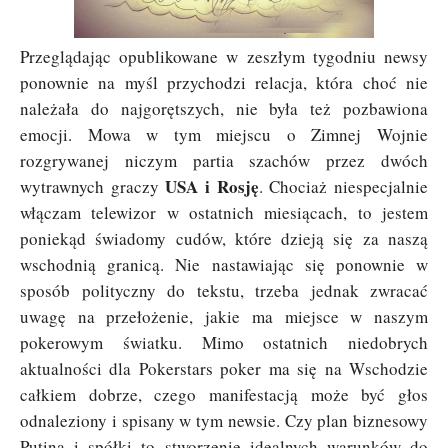
Przeglądając opublikowane w zeszłym tygodniu newsy
ponownie na myśl przychodzi relacja, która choć nie
należała do najgorętszych, nie była też pozbawiona
emocji. Mowa w tym miejscu o Zimnej Wojnie
rozgrywanej niczym partia szachów przez dwóch
USA i Rosję
wytrawnych graczy
. Chociaż niespecjalnie
włączam telewizor w ostatnich miesiącach, to jestem
poniekąd świadomy cudów, które dzieją się za naszą
wschodnią granicą. Nie nastawiając się ponownie w
sposób polityczny do tekstu, trzeba jednak zwracać
uwagę na przełożenie, jakie ma miejsce w naszym
pokerowym światku. Mimo ostatnich niedobrych
aktualności dla Pokerstars poker ma się na Wschodzie
całkiem dobrze, czego manifestacją może być głos
odnaleziony i spisany w tym newsie. Czy plan biznesowy
Putina i spółki to stworzenie idealnych warunków do