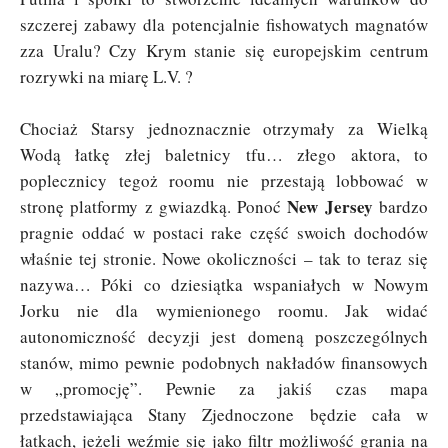
szczerej zabawy dla potencjalnie fishowatych magnatów
zza Uralu? Czy Krym stanie się europejskim centrum
rozrywki na miarę L.V. ?
Chociaż Starsy jednoznacznie otrzymały za Wielką
Wodą łatkę złej baletnicy tfu… złego aktora, to
poplecznicy tegoż roomu nie przestają lobbować w
New Jersey
stronę platformy z gwiazdką. Ponoć
bardzo
pragnie oddać w postaci rake część swoich dochodów
właśnie tej stronie. Nowe okoliczności – tak to teraz się
nazywa… Póki co dziesiątka wspaniałych w Nowym
Jorku nie dla wymienionego roomu. Jak widać
autonomiczność decyzji jest domeną poszczególnych
stanów, mimo pewnie podobnych nakładów finansowych
w „promocję”. Pewnie za jakiś czas mapa
przedstawiająca Stany Zjednoczone będzie cała w
łatkach, jeżeli weźmie się jako filtr możliwość grania na