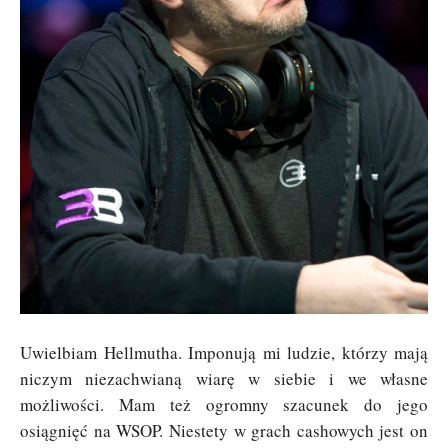
Uwielbiam Hellmutha. Imponują mi ludzie, którzy mają
niczym niezachwianą wiarę w siebie i we własne
możliwości. Mam też ogromny szacunek do jego
osiągnięć na WSOP. Niestety w grach cashowych jest on