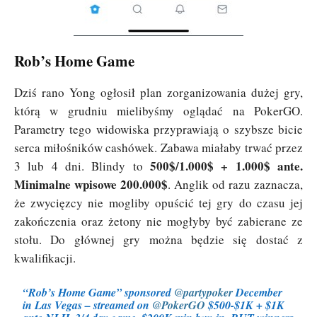
Rob’s Home Game
Dziś rano Yong ogłosił plan zorganizowania dużej gry,
którą w grudniu mielibyśmy oglądać na PokerGO.
Parametry tego widowiska przyprawiają o szybsze bicie
serca miłośników cashówek. Zabawa miałaby trwać przez
500$/1.000$ + 1.000$ ante.
3 lub 4 dni. Blindy to
Minimalne wpisowe 200.000$
. Anglik od razu zaznacza,
że zwycięzcy nie mogliby opuścić tej gry do czasu jej
zakończenia oraz żetony nie mogłyby być zabierane ze
stołu. Do głównej gry można będzie się dostać z
kwalifikacji.
“Rob’s Home Game” sponsored
@partypoker
December
in Las Vegas – streamed on
@PokerGO
$500-$1K + $1K