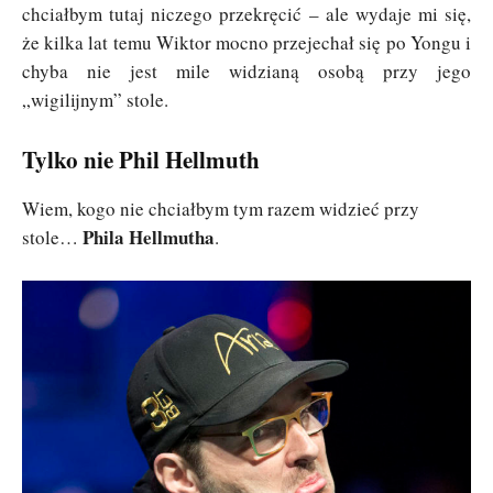
chciałbym tutaj niczego przekręcić – ale wydaje mi się,
że kilka lat temu Wiktor mocno przejechał się po Yongu i
chyba nie jest mile widzianą osobą przy jego
„wigilijnym” stole.
Tylko nie Phil Hellmuth
Wiem, kogo nie chciałbym tym razem widzieć przy
Phila Hellmutha
stole…
.