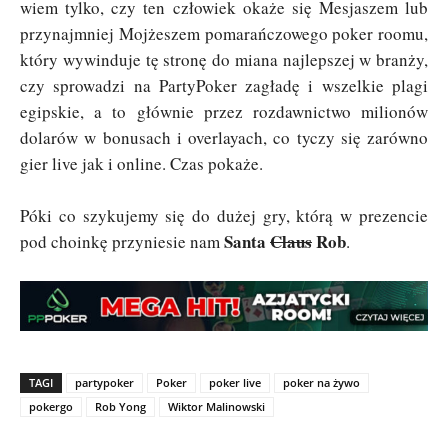
wiem tylko, czy ten człowiek okaże się Mesjaszem lub
przynajmniej Mojżeszem pomarańczowego poker roomu,
który wywinduje tę stronę do miana najlepszej w branży,
czy sprowadzi na PartyPoker zagładę i wszelkie plagi
egipskie, a to głównie przez rozdawnictwo milionów
dolarów w bonusach i overlayach, co tyczy się zarówno
gier live jak i online. Czas pokaże.
Póki co szykujemy się do dużej gry, którą w prezencie
Santa
Claus
Rob
pod choinkę przyniesie nam
.
TAGI
partypoker
Poker
poker live
poker na żywo
pokergo
Rob Yong
Wiktor Malinowski