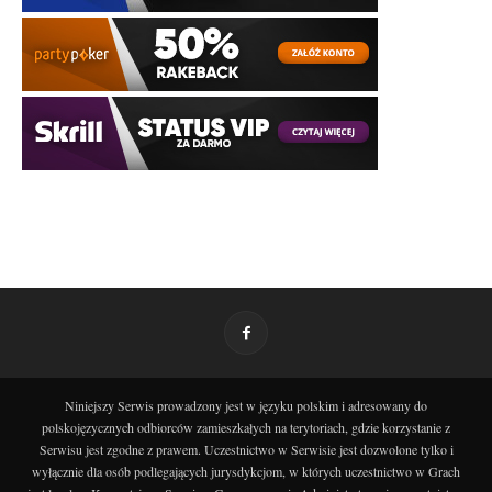
Niniejszy Serwis prowadzony jest w języku polskim i adresowany do
polskojęzycznych odbiorców zamieszkałych na terytoriach, gdzie korzystanie z
Serwisu jest zgodne z prawem. Uczestnictwo w Serwisie jest dozwolone tylko i
wyłącznie dla osób podlegających jurysdykcjom, w których uczestnictwo w Grach