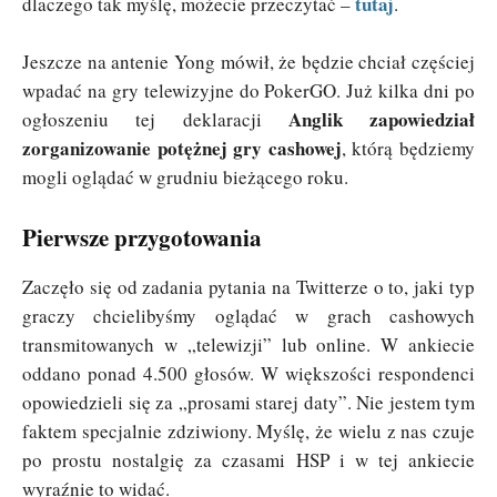
tutaj
dlaczego tak myślę, możecie przeczytać –
.
Jeszcze na antenie Yong mówił, że będzie chciał częściej
wpadać na gry telewizyjne do PokerGO. Już kilka dni po
Anglik zapowiedział
ogłoszeniu tej deklaracji
zorganizowanie potężnej gry cashowej
, którą będziemy
mogli oglądać w grudniu bieżącego roku.
Pierwsze przygotowania
Zaczęło się od zadania pytania na Twitterze o to, jaki typ
graczy chcielibyśmy oglądać w grach cashowych
transmitowanych w „telewizji” lub online. W ankiecie
oddano ponad 4.500 głosów. W większości respondenci
opowiedzieli się za „prosami starej daty”. Nie jestem tym
faktem specjalnie zdziwiony. Myślę, że wielu z nas czuje
po prostu nostalgię za czasami HSP i w tej ankiecie
wyraźnie to widać.