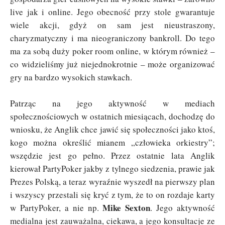
live jak i online. Jego obecność przy stole gwarantuje
wiele akcji, gdyż on sam jest nieustraszony,
charyzmatyczny i ma nieograniczony bankroll. Do tego
ma za sobą duży poker room online, w którym również –
co widzieliśmy już niejednokrotnie – może organizować
gry na bardzo wysokich stawkach.
Patrząc na jego aktywność w mediach
społecznościowych w ostatnich miesiącach, dochodzę do
wniosku, że Anglik chce jawić się społeczności jako ktoś,
kogo można określić mianem „człowieka orkiestry”;
wszędzie jest go pełno. Przez ostatnie lata Anglik
kierował PartyPoker jakby z tylnego siedzenia, prawie jak
Prezes Polską, a teraz wyraźnie wyszedł na pierwszy plan
i wszyscy przestali się kryć z tym, że to on rozdaje karty
Mike Sexton
w PartyPoker, a nie np.
. Jego aktywność
medialna jest zauważalna, ciekawa, a jego konsultacje ze