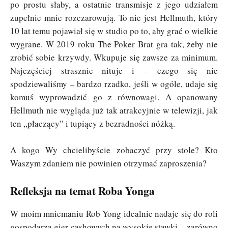
po prostu słaby, a ostatnie transmisje z jego udziałem
zupełnie mnie rozczarowują. To nie jest Hellmuth, który
10 lat temu pojawiał się w studio po to, aby grać o wielkie
wygrane. W 2019 roku The Poker Brat gra tak, żeby nie
zrobić sobie krzywdy. Wkupuje się zawsze za minimum.
Najczęściej strasznie nituje i – czego się nie
spodziewaliśmy – bardzo rzadko, jeśli w ogóle, udaje się
komuś wyprowadzić go z równowagi. A opanowany
Hellmuth nie wygląda już tak atrakcyjnie w telewizji, jak
ten „płaczący” i tupiący z bezradności nóżką.
A kogo Wy chcielibyście zobaczyć przy stole? Kto
Waszym zdaniem nie powinien otrzymać zaproszenia?
Refleksja na temat Roba Yonga
W moim mniemaniu Rob Yong idealnie nadaje się do roli
gospodarza gier cashowych na wysokie stawki – zarówno