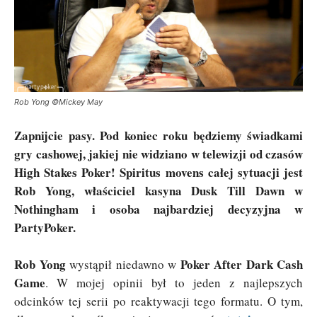
Rob Yong ©Mickey May
Zapnijcie pasy. Pod koniec roku będziemy świadkami
gry cashowej, jakiej nie widziano w telewizji od czasów
High Stakes Poker! Spiritus movens całej sytuacji jest
Rob Yong, właściciel kasyna Dusk Till Dawn w
Nothingham i osoba najbardziej decyzyjna w
PartyPoker.
Rob Yong
Poker After Dark Cash
wystąpił niedawno w
Game
. W mojej opinii był to jeden z najlepszych
odcinków tej serii po reaktywacji tego formatu. O tym,