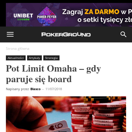
Strona główna
Aktualności
Artykuły
Strategia
Pot Limit Omaha – gdy
paruje się board
Napisany przez
Blasco
-
11/07/2018