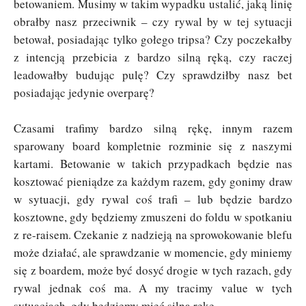
betowaniem. Musimy w takim wypadku ustalić, jaką linię
obrałby nasz przeciwnik – czy rywal by w tej sytuacji
betował, posiadając tylko gołego tripsa? Czy poczekałby
z intencją przebicia z bardzo silną ręką, czy raczej
leadowałby budując pulę? Czy sprawdziłby nasz bet
posiadając jedynie overparę?
Czasami trafimy bardzo silną rękę, innym razem
sparowany board kompletnie rozminie się z naszymi
kartami. Betowanie w takich przypadkach będzie nas
kosztować pieniądze za każdym razem, gdy gonimy draw
w sytuacji, gdy rywal coś trafi – lub będzie bardzo
kosztowne, gdy będziemy zmuszeni do foldu w spotkaniu
z re-raisem. Czekanie z nadzieją na sprowokowanie blefu
może działać, ale sprawdzanie w momencie, gdy miniemy
się z boardem, może być dosyć drogie w tych razach, gdy
rywal jednak coś ma. A my tracimy value w tych
sytuacjach, gdy będziemy mieć silną rękę.