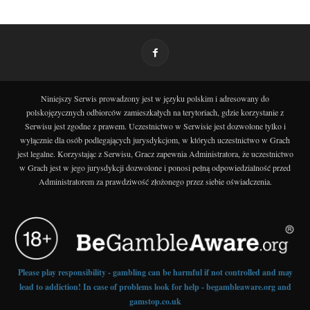
Niniejszy Serwis prowadzony jest w języku polskim i adresowany do
polskojęzycznych odbiorców zamieszkałych na terytoriach, gdzie korzystanie z
Serwisu jest zgodne z prawem. Uczestnictwo w Serwisie jest dozwolone tylko i
wyłącznie dla osób podlegających jurysdykcjom, w których uczestnictwo w Grach
jest legalne. Korzystając z Serwisu, Gracz zapewnia Administratora, że uczestnictwo
w Grach jest w jego jurysdykcji dozwolone i ponosi pełną odpowiedzialność przed
Administratorem za prawdziwość złożonego przez siebie oświadczenia.
Please play responsibility - gambling can be harmful if not controlled and may
lead to addiction! In case of problems look for help - begambleaware.org and
gamstop.co.uk