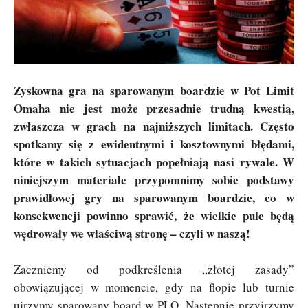
Zyskowna gra na sparowanym boardzie w Pot Limit
Omaha nie jest może przesadnie trudną kwestią,
zwłaszcza w grach na najniższych limitach. Często
spotkamy się z ewidentnymi i kosztownymi błędami,
które w takich sytuacjach popełniają nasi rywale. W
niniejszym materiale przypomnimy sobie podstawy
prawidłowej gry na sparowanym boardzie, co w
konsekwencji powinno sprawić, że wielkie pule będą
wędrowały we właściwą stronę – czyli w naszą!
Zaczniemy od podkreślenia „złotej zasady”
obowiązującej w momencie, gdy na flopie lub turnie
ujrzymy sparowany board w PLO. Następnie przyjrzymy