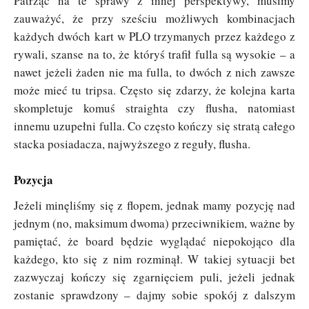
Patrząc na te sprawy z innej perspektywy, musimy
zauważyć, że przy sześciu możliwych kombinacjach
każdych dwóch kart w PLO trzymanych przez każdego z
rywali, szanse na to, że któryś trafił fulla są wysokie – a
nawet jeżeli żaden nie ma fulla, to dwóch z nich zawsze
może mieć tu tripsa. Często się zdarzy, że kolejna karta
skompletuje komuś straighta czy flusha, natomiast
innemu uzupełni fulla. Co często kończy się stratą całego
stacka posiadacza, najwyższego z reguły, flusha.
Pozycja
Jeżeli minęliśmy się z flopem, jednak mamy pozycję nad
jednym (no, maksimum dwoma) przeciwnikiem, ważne by
pamiętać, że board będzie wyglądać niepokojąco dla
każdego, kto się z nim rozminął. W takiej sytuacji bet
zazwyczaj kończy się zgarnięciem puli, jeżeli jednak
zostanie sprawdzony – dajmy sobie spokój z dalszym