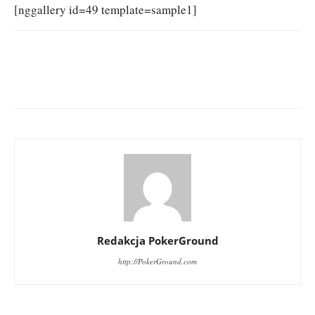
[nggallery id=49 template=sample1]
Redakcja PokerGround
http://PokerGround.com