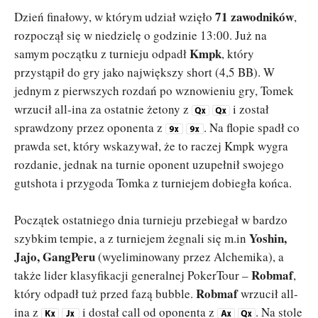
71 zawodników
Dzień finałowy, w którym udział wzięło
,
rozpoczął się w niedzielę o godzinie 13:00. Już na
Kmpk
samym początku z turnieju odpadł
, który
przystąpił do gry jako największy short (4,5 BB). W
jednym z pierwszych rozdań po wznowieniu gry, Tomek
wrzucił all-ina za ostatnie żetony z
i został
sprawdzony przez oponenta z
. Na flopie spadł co
prawda set, który wskazywał, że to raczej Kmpk wygra
rozdanie, jednak na turnie oponent uzupełnił swojego
gutshota i przygoda Tomka z turniejem dobiegła końca.
Początek ostatniego dnia turnieju przebiegał w bardzo
Yoshin,
szybkim tempie, a z turniejem żegnali się m.in
Jajo, GangPeru
(wyeliminowany przez Alchemika), a
Robmaf
także lider klasyfikacji generalnej PokerTour –
,
Robmaf
który odpadł tuż przed fazą bubble.
wrzucił all-
ina z
i dostał call od oponenta z
. Na stole