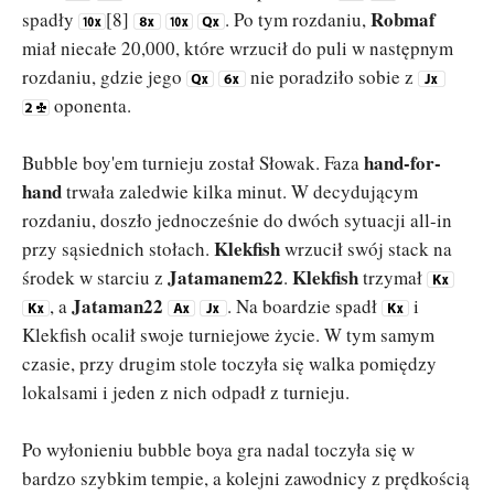
Robmaf
spadły
[8]
. Po tym rozdaniu,
miał niecałe 20,000, które wrzucił do puli w następnym
rozdaniu, gdzie jego
nie poradziło sobie z
oponenta.
hand-for-
Bubble boy'em turnieju został Słowak. Faza
hand
trwała zaledwie kilka minut. W decydującym
rozdaniu, doszło jednocześnie do dwóch sytuacji all-in
Klekfish
przy sąsiednich stołach.
wrzucił swój stack na
Jatamanem22
Klekfish
środek w starciu z
.
trzymał
Jataman22
, a
. Na boardzie spadł
i
Klekfish ocalił swoje turniejowe życie. W tym samym
czasie, przy drugim stole toczyła się walka pomiędzy
lokalsami i jeden z nich odpadł z turnieju.
Po wyłonieniu bubble boya gra nadal toczyła się w
bardzo szybkim tempie, a kolejni zawodnicy z prędkością