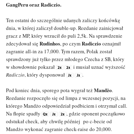
GangPeru oraz Radiczio.
Ten ostatni do szczególnie udanych zaliczy końcówkę
dnia, w której zaliczył double-up. Rozdanie zainicjował
gracz z MP, który wrzucił do puli 2,5k. Na sprawdzenie
Rudinhos
Radiczio
zdecydował się
, po czym
oznajmił
zagranie all-in za 17,000. Tym razem, Polak został
sprawdzony już tylko przez młodego Czecha z SB, który
w showdownie pokazał
i musiał uznać wyższość
Radiczio
, który dysponował
.
Mandżo
Pod koniec dnia, sporego pota wygrał też
.
Rozdanie rozpoczęło się od limpa z wczesnej pozycji, na
którego Mandżo odpowiedział podbiciem i otrzymał call.
Na flopie spadły
, gdzie oponent początkowo
odstukał check, aby chwilę później po c-becie od
Mandżo wykonać zagranie check-raise do 20,000.