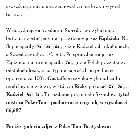
szczęścia, a następnie zachował zimną krew i wygrał
turniej.
Szwed
W decydującym rozdaniu,
otworzył akcję z
Kądziela
buttona i został jedynie sprawdzony przez
. Na
flopie spadły
, gdzie Kądziel odstukał check,
a Szwed zagrał za 1/2 pota. Po sprawdzeniu przez
Kądziela, na turnie spadła
, gdzie Polak początkowo
odstukał check, a następnie zagrał all-in po becie
Gustaffson
oponenta za 400k.
szybko wykonał call i
Ricky
mieliśmy showdown, w którym
pokazał
, a
Kądziel
tytuł
. To rozdanie przyniosło Szwedowi
mistrza PokerTour, puchar oraz nagrodę w wysokości
€6,687.
Poniżej galeria zdjęć z PokerTour Bratysława: