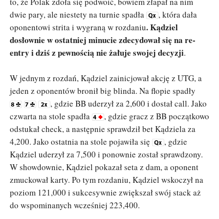
to, że Polak zdoła się podwoić, bowiem złapał na nim
dwie pary, ale niestety na turnie spadła
, która dała
. Kądziel
oponentowi strita i wygraną w rozdaniu
dosłownie w ostatniej minucie zdecydował się na re-
entry i dziś z pewnością nie żałuje swojej decyzji
.
W jednym z rozdań, Kądziel zainicjował akcję z UTG, a
jeden z oponentów bronił big blinda. Na flopie spadły
, gdzie BB uderzył za 2,600 i dostał call. Jako
czwarta na stole spadła
, gdzie gracz z BB początkowo
odstukał check, a następnie sprawdził bet Kądziela za
4,200. Jako ostatnia na stole pojawiła się
, gdzie
Kądziel uderzył za 7,500 i ponownie został sprawdzony.
W showdownie, Kądziel pokazał seta z dam, a oponent
zmuckował karty. Po tym rozdaniu, Kądziel wskoczył na
poziom 121,000 i sukcesywnie zwiększał swój stack aż
do wspominanych wcześniej 223,400.