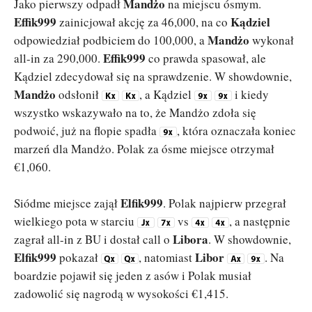
Mandżo
Jako pierwszy odpadł
na miejscu ósmym.
Effik999
Kądziel
zainicjował akcję za 46,000, na co
Mandżo
odpowiedział podbiciem do 100,000, a
wykonał
Effik999
all-in za 290,000.
co prawda spasował, ale
Kądziel zdecydował się na sprawdzenie. W showdownie,
Mandżo
odsłonił
, a Kądziel
i kiedy
wszystko wskazywało na to, że Mandżo zdoła się
podwoić, już na flopie spadła
, która oznaczała koniec
marzeń dla Mandżo. Polak za ósme miejsce otrzymał
€1,060.
Elfik999
Siódme miejsce zajął
. Polak najpierw przegrał
wielkiego pota w starciu
vs
, a następnie
Libora
zagrał all-in z BU i dostał call o
. W showdownie,
Elfik999
Libor
pokazał
, natomiast
. Na
boardzie pojawił się jeden z asów i Polak musiał
zadowolić się nagrodą w wysokości €1,415.