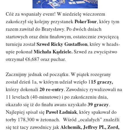
Cóż za wspaniały event! W niedzielę wieczorem
PokerTour
zakończył się kolejny przystanek
, który tym
razem zawitał do Bratysławy. Po dwóch dniach
startowych oraz dniu finałowym, ostatecznie zwycięzcą
Szwed Ricky Gustaffson
turnieju został
, który w heads-
Michała Kądziele.
upie pokonał
Szwed za zwycięstwo
otrzymał €6,687 oraz puchar.
Zacznijmy jednak od początku. W piątek rozegrany
15 graczy,
został dzień 1a, w którym udział wzięło 1
20 re-entry
którzy dokonali
. Zawodnicy rywalizowali na
11 levelach (40-minutowe) i po zakończeniu dnia,
39 graczy
okazało się iż do finału awans uzyskało
.
Paweł Ładniak
Najlepiej spisał się
, który spakował do
torby 178,300 w żetonach. Wśród „ocalałych” znaleźli
Alchemik, Jeffrey PL, Zord,
się też tacy zawodnicy jak