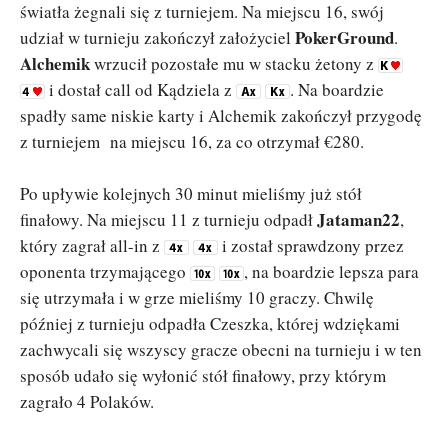
światła żegnali się z turniejem. Na miejscu 16, swój
PokerGround
udział w turnieju zakończył założyciel
.
Alchemik
wrzucił pozostałe mu w stacku żetony z
i dostał call od Kądziela z
. Na boardzie
spadły same niskie karty i Alchemik zakończył przygodę
z turniejem na miejscu 16, za co otrzymał €280.
Po upływie kolejnych 30 minut mieliśmy już stół
Jataman22
finałowy. Na miejscu 11 z turnieju odpadł
,
który zagrał all-in z
i został sprawdzony przez
oponenta trzymającego
, na boardzie lepsza para
się utrzymała i w grze mieliśmy 10 graczy. Chwilę
później z turnieju odpadła Czeszka, której wdziękami
zachwycali się wszyscy gracze obecni na turnieju i w ten
sposób udało się wyłonić stół finałowy, przy którym
zagrało 4 Polaków.