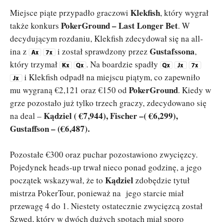
Klekfish
Miejsce piąte przypadło graczowi
, który wygrał
PokerGround – Last Longer Bet
także konkurs
. W
decydującym rozdaniu, Klekfish zdecydował się na all-
Gustafssona
ina z
i został sprawdzony przez
,
który trzymał
. Na boardzie spadły
i Klekfish odpadł na miejscu piątym, co zapewniło
PokerGround
mu wygraną €2,121 oraz €150 od
. Kiedy w
grze pozostało już tylko trzech graczy, zdecydowano się
Kądziel ( €7,944), Fischer –( €6,299),
na deal –
Gustaffson – (€6,487).
Pozostałe €300 oraz puchar pozostawiono zwycięzcy.
Pojedynek heads-up trwał nieco ponad godzinę, a jego
Kądziel
początek wskazywał, że to
zdobędzie tytuł
mistrza PokerTour, ponieważ na jego starcie miał
przewagę 4 do 1. Niestety ostatecznie zwycięzcą został
Szwed, który w dwóch dużych spotach miał sporo