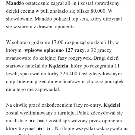
Mandżo
ostatecznie zagrał all-in i został sprawdzony,
dzięki czemu w puli znalazło się blisko 80,000. W
showdownie, Mandżo pokazał top seta, który utrzymał
się w starciu z drawem oponenta.
W sobotę o godzinie 17:00 rozpoczął się dzień 1b, w
wpisowe opłacono 127 razy
którym
, a 32 graczy
awansowało do kolejnej fazy rozgrywek. Drugi dzień
Kądziela
startowy należał do
, który po rozegraniu 11
leveli, spakował do torby 223,400 i był zdecydowanym
chip-liderem przed dniem finałowym, chociaż początek
dnia tego nie zapowiadał.
Kądziel
Na chwilę przed zakończeniem fazy re-entry,
został wyeliminowany z turnieju. Polak zdecydował się
na all-in z
i został sprawdzony przez oponenta,
który trzymał
. Na flopie wszystko wskazywało na