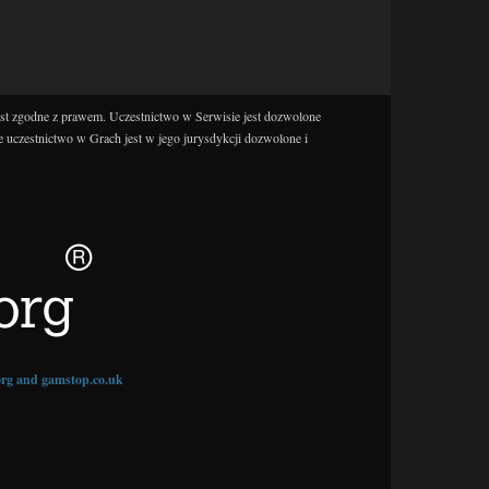
est zgodne z prawem. Uczestnictwo w Serwisie jest dozwolone
e uczestnictwo w Grach jest w jego jurysdykcji dozwolone i
.org and gamstop.co.uk