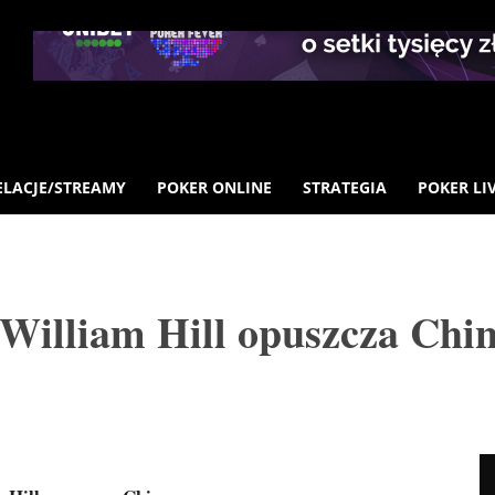
ELACJE/STREAMY
POKER ONLINE
STRATEGIA
POKER LI
William Hill opuszcza Chin