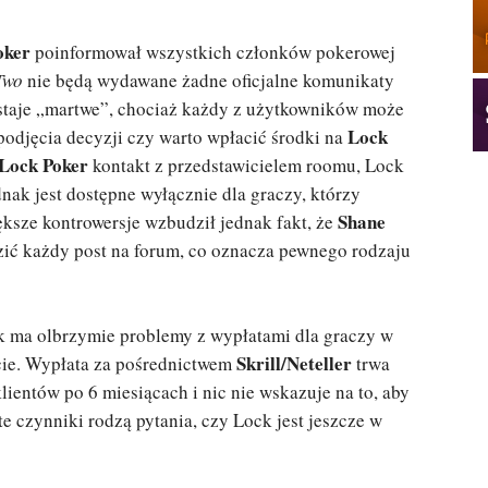
oker
poinformował wszystkich członków pokerowej
Two
nie będą wydawane żadne oficjalne komunikaty
staje „martwe”, chociaż każdy z użytkowników może
Lock
podjęcia decyzji czy warto wpłacić środki na
Lock Poker
kontakt z przedstawicielem roomu, Lock
nak jest dostępne wyłącznie dla graczy, którzy
Shane
ksze kontrowersje wzbudził jednak fakt, że
dzić każdy post na forum, co oznacza pewnego rodzaju
ck ma olbrzymie problemy z wypłatami dla graczy w
Skrill/Neteller
cie. Wypłata za pośrednictwem
trwa
lientów po 6 miesiącach i nic nie wskazuje na to, aby
te czynniki rodzą pytania, czy Lock jest jeszcze w