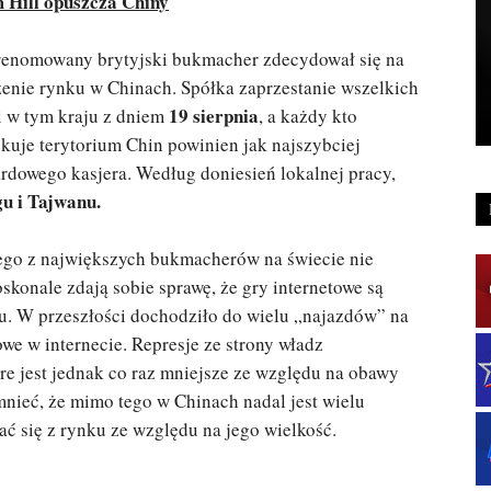
 Hill opuszcza Chiny
renomowany brytyjski bukmacher zdecydował się na
enie rynku w Chinach. Spółka zaprzestanie wszelkich
19 sierpnia
i w tym kraju z dniem
, a każdy kto
kuje terytorium Chin powinien jak najszybciej
rdowego kasjera. Według doniesień lokalnej pracy,
u i Tajwanu.
nego z największych bukmacherów na świecie nie
konale zdają sobie sprawę, że gry internetowe są
u. W przeszłości dochodziło do wielu „najazdów” na
we w internecie. Represje ze strony władz
re jest jednak co raz mniejsze ze względu na obawy
nieć, że mimo tego w Chinach nadal jest wielu
ć się z rynku ze względu na jego wielkość.