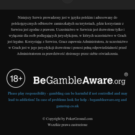
Niniejszy Serwis prowadzony jest w języku polskim i adresowany do
polskojęzycznych odbiorców zamieszkałych na terytoriach, gdzie korzystanie z
Serwisu jest zgodne z prawem. Uczestnictwo w Serwisie jest dozwolone tylko i
wyłącznie dla osób podlegających jurysdykcjom, w których uczestnictwo w Grach
jest legalne. Korzystając z Serwisu, Gracz zapewnia Administratora, że uczestnictwo
w Grach jest w jego jurysdykcji dozwolone i ponosi pełną odpowiedzialność przed
Administratorem za prawdziwość złożonego przez siebie oświadczenia.
Please play responsibility - gambling can be harmful if not controlled and may
lead to addiction! In case of problems look for help - begambleaware.org and
gamstop.co.uk
© Copyright by PokerGround.com
Wszelkie prawa zastrzeżone