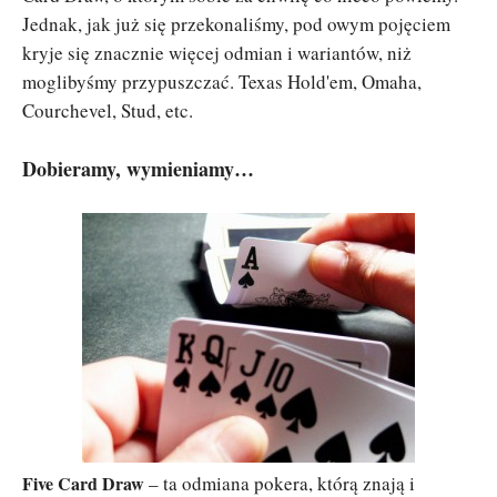
Jednak, jak już się przekonaliśmy, pod owym pojęciem
kryje się znacznie więcej odmian i wariantów, niż
moglibyśmy przypuszczać. Texas Hold'em, Omaha,
Courchevel, Stud, etc.
Dobieramy, wymieniamy…
Five Card Draw
– ta odmiana pokera, którą znają i