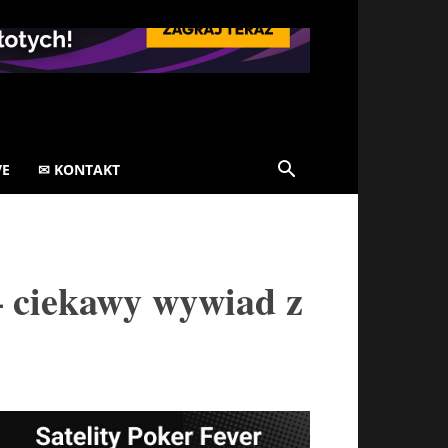
VE
✉ KONTAKT
 – ciekawy wywiad z