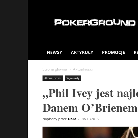
PokerGround.com
NEWSY
ARTYKUŁY
PROMOCJE
R
Strona główna
Aktualności
Aktualności
Wywiady
„Phil Ivey jest naj
Danem O’Brienem
Napisany przez
Doro
-
28/11/2015