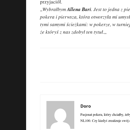
przyjaciół.
„Wybrałbym
Allena Bari
. Jest to jedna z p
pokera i pierwsza, która otworzyła mi umys
tymi samymi ścieżkami: w pokerze, w turniej
że któryś z nas zdobył ten tytuł.
„
Doro
Pasjonat pokera, który chciałby, żeb
NL100. Czy kiedyś zrealizuje swój 