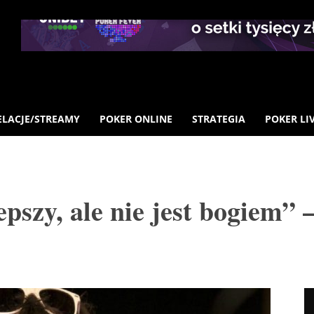
ELACJE/STREAMY
POKER ONLINE
STRATEGIA
POKER LI
lepszy, ale nie jest bogiem”