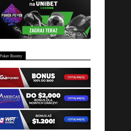
Poker Roomy