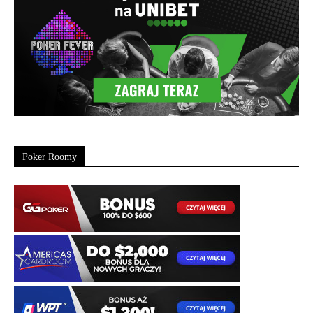
Poker Roomy