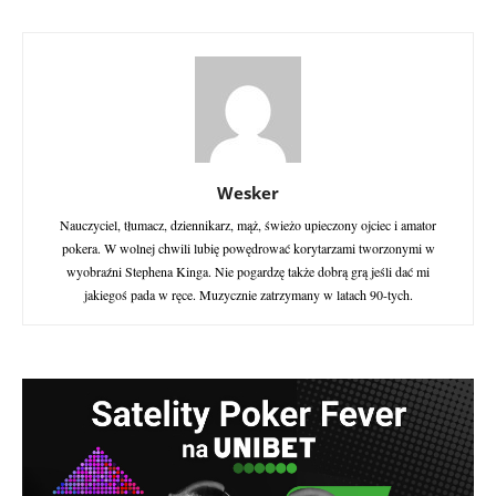
Wesker
Nauczyciel, tłumacz, dziennikarz, mąż, świeżo upieczony ojciec i amator
pokera. W wolnej chwili lubię powędrować korytarzami tworzonymi w
wyobraźni Stephena Kinga. Nie pogardzę także dobrą grą jeśli dać mi
jakiegoś pada w ręce. Muzycznie zatrzymany w latach 90-tych.