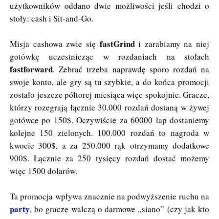
użytkowników oddano dwie możliwości jeśli chodzi o
stoły: cash i Sit-and-Go.
fastGrind
Misja cashowa zwie się
i zarabiamy na niej
gotówkę uczestnicząc w rozdaniach na stołach
fastforward
. Zebrać trzeba naprawdę sporo rozdań na
swoje konto, ale gry są tu szybkie, a do końca promocji
zostało jeszcze półtorej miesiąca więc spokojnie. Gracze,
którzy rozegrają łącznie 30.000 rozdań dostaną w żywej
gotówce po 150$. Oczywiście za 60000 łap dostaniemy
kolejne 150 zielonych. 100.000 rozdań to nagroda w
kwocie 300$, a za 250.000 rąk otrzymamy dodatkowe
900$. Łącznie za 250 tysięcy rozdań dostać możemy
więc 1500 dolarów.
Ta promocja wpływa znacznie na podwyższenie ruchu na
party
, bo gracze walczą o darmowe „siano” (czy jak kto