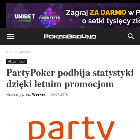
Strona główna
Aktualności
PartyPoker podbija statystyki
dzięki letnim promocjom
Napisany przez
Wesker
-
06/07/2016