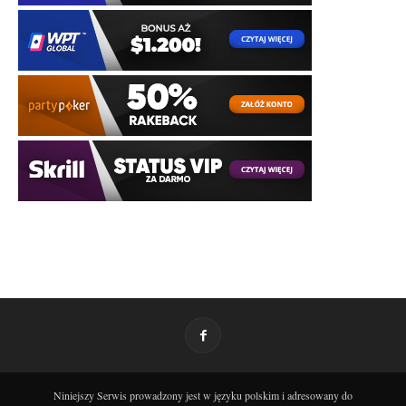
Niniejszy Serwis prowadzony jest w języku polskim i adresowany do