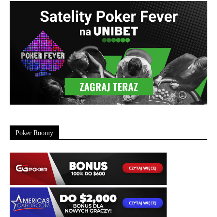
Poker Roomy