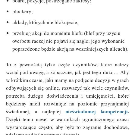
board, pozycje, postrzegane zakresy;
blockery;
układy, których nie blokujecie;
przebieg akcji do momentu blefu (blef przy użyciu
overbetu raczej nie pojawi się nagle; jego wykonanie
poprzedzone będzie akcją na wcześniejszych ulicach).
To z pewnością tylko część czynników, które należy
wziąć pod uwagę, a zobaczcie, jak jest tego dużo… Aby
w krótkim czasie, jaki mamy na podjęcie decyzji w grach
odbywających się online, rozważyć tak wiele czynników,
potrzeba dużego doświadczenia i umiejętności, które
będziemy mieli rozwinięte na poziomie przynajmniej
nieświadomej kompetencji
.
świadomej, a najlepiej
Dzięki temu nawet w warunkach ograniczonego czasu
wystarczająco często, aby było to zagranie dochodowe,
zdołamy podjąć poprawną decyzję.