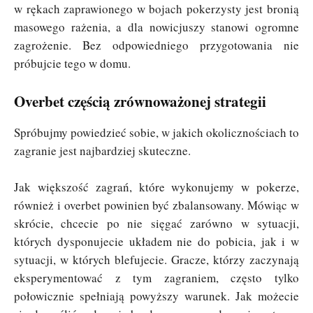
w rękach zaprawionego w bojach pokerzysty jest bronią
masowego rażenia, a dla nowicjuszy stanowi ogromne
zagrożenie. Bez odpowiedniego przygotowania nie
próbujcie tego w domu.
Overbet częścią zrównoważonej strategii
Spróbujmy powiedzieć sobie, w jakich okolicznościach to
zagranie jest najbardziej skuteczne.
Jak większość zagrań, które wykonujemy w pokerze,
również i overbet powinien być zbalansowany. Mówiąc w
skrócie, chcecie po nie sięgać zarówno w sytuacji,
których dysponujecie układem nie do pobicia, jak i w
sytuacji, w których blefujecie. Gracze, którzy zaczynają
eksperymentować z tym zagraniem, często tylko
połowicznie spełniają powyższy warunek. Jak możecie