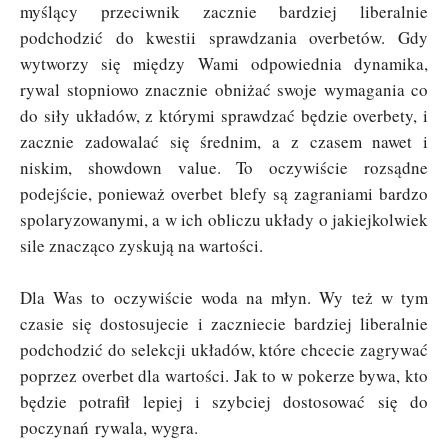
myślący przeciwnik zacznie bardziej liberalnie
podchodzić do kwestii sprawdzania overbetów. Gdy
wytworzy się między Wami odpowiednia dynamika,
rywal stopniowo znacznie obniżać swoje wymagania co
do siły układów, z którymi sprawdzać będzie overbety, i
zacznie zadowalać się średnim, a z czasem nawet i
niskim, showdown value. To oczywiście rozsądne
podejście, ponieważ overbet blefy są zagraniami bardzo
spolaryzowanymi, a w ich obliczu układy o jakiejkolwiek
sile znacząco zyskują na wartości.
Dla Was to oczywiście woda na młyn. Wy też w tym
czasie się dostosujecie i zaczniecie bardziej liberalnie
podchodzić do selekcji układów, które chcecie zagrywać
poprzez overbet dla wartości. Jak to w pokerze bywa, kto
będzie potrafił lepiej i szybciej dostosować się do
poczynań rywala, wygra.