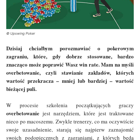
© Upswing Poker
Dzisiaj chciałbym porozmawiać o pokerowym
zagraniu, które, gdy dobrze stosowane, bardzo
znacząco może poprawić Wasz win rate. Mam na myśli
overbetowanie, czyli stawianie zakładów, których
wartość przekracza – mniej lub bardziej – wartość
bieżącej puli.
W procesie szkolenia początkujących graczy
overbetowanie
jest narzędziem, które jest traktowane
nieco po macoszemu. Zwykle trenerzy, co ma oczywiście
swoje uzasadnienie, starają się najpierw zaznajomić
swoich podopiecznych z zagraniami, z których będą