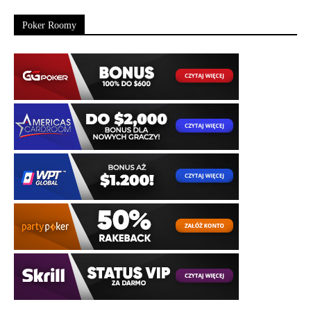
Poker Roomy