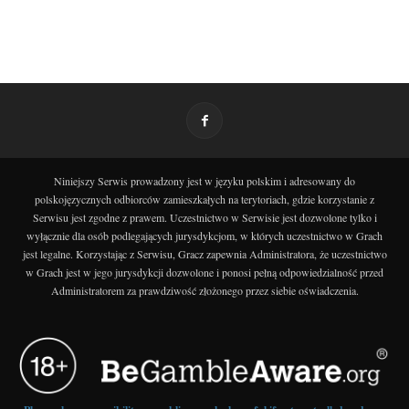
Niniejszy Serwis prowadzony jest w języku polskim i adresowany do
polskojęzycznych odbiorców zamieszkałych na terytoriach, gdzie korzystanie z
Serwisu jest zgodne z prawem. Uczestnictwo w Serwisie jest dozwolone tylko i
wyłącznie dla osób podlegających jurysdykcjom, w których uczestnictwo w Grach
jest legalne. Korzystając z Serwisu, Gracz zapewnia Administratora, że uczestnictwo
w Grach jest w jego jurysdykcji dozwolone i ponosi pełną odpowiedzialność przed
Administratorem za prawdziwość złożonego przez siebie oświadczenia.