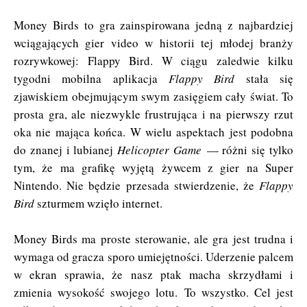
Money Birds to gra zainspirowana jedną z najbardziej
wciągających gier video w historii tej młodej branży
rozrywkowej: Flappy Bird. W ciągu zaledwie kilku
tygodni mobilna aplikacja
Flappy Bird
stała się
zjawiskiem obejmującym swym zasięgiem cały świat. To
prosta gra, ale niezwykle frustrująca i na pierwszy rzut
oka nie mająca końca. W wielu aspektach jest podobna
do znanej i lubianej
Helicopter Game
— różni się tylko
tym, że ma grafikę wyjętą żywcem z gier na Super
Nintendo. Nie będzie przesada stwierdzenie, że
Flappy
Bird
szturmem wzięło internet.
Money Birds ma proste sterowanie, ale gra jest trudna i
wymaga od gracza sporo umiejętności. Uderzenie palcem
w ekran sprawia, że nasz ptak macha skrzydłami i
zmienia wysokość swojego lotu. To wszystko. Cel jest