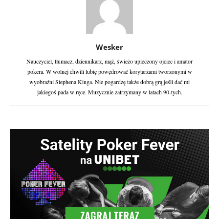
Wesker
Nauczyciel, tłumacz, dziennikarz, mąż, świeżo upieczony ojciec i amator
pokera. W wolnej chwili lubię powędrować korytarzami tworzonymi w
wyobraźni Stephena Kinga. Nie pogardzę także dobrą grą jeśli dać mi
jakiegoś pada w ręce. Muzycznie zatrzymany w latach 90-tych.