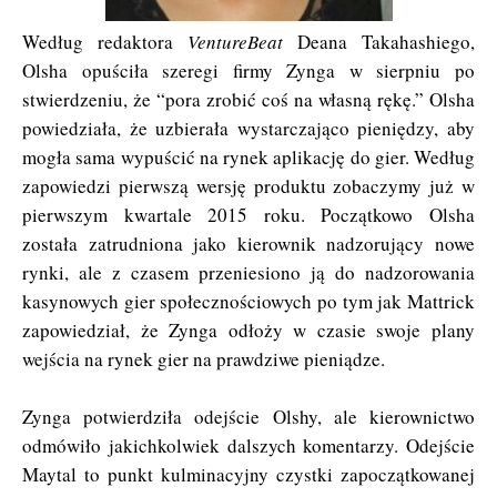
Według redaktora
VentureBeat
Deana Takahashiego,
Olsha opuściła szeregi firmy Zynga w sierpniu po
stwierdzeniu, że “pora zrobić coś na własną rękę.” Olsha
powiedziała, że uzbierała wystarczająco pieniędzy, aby
mogła sama wypuścić na rynek aplikację do gier. Według
zapowiedzi pierwszą wersję produktu zobaczymy już w
pierwszym kwartale 2015 roku. Początkowo Olsha
została zatrudniona jako kierownik nadzorujący nowe
rynki, ale z czasem przeniesiono ją do nadzorowania
kasynowych gier społecznościowych po tym jak Mattrick
zapowiedział, że Zynga odłoży w czasie swoje plany
wejścia na rynek gier na prawdziwe pieniądze.
Zynga potwierdziła odejście Olshy, ale kierownictwo
odmówiło jakichkolwiek dalszych komentarzy. Odejście
Maytal to punkt kulminacyjny czystki zapoczątkowanej