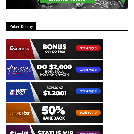
Poker Roomy