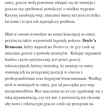
entry, gracze wolą ponownie wkupić się do turnieju i
jeszcze raz spróbować powalczyć o wielkie wygrane.
Kasyna zarabiają więc znacznie mniej niż jeszcze kilka
lat temu i to jest ich największy problem.
Matt w swoim wywodzie na temat koncepcji re-entry,
Doyle’a
przytacza także wypowiedź legendy pokera-
Brunsona
, który napisał na
Twitterze
, że gry cash są
znacznie gorsze z powodu turniejów. Kolejny argument
bardzo często przytaczany jest przez graczy
rekreacyjnych, którzy twierdzą, że turnieje re-entry
stawiają ich na przegranej pozycji w starciu z
profesjonalistami oraz bogatymi biznesmenami. Według
nich w turniejach re-entry, gra od początku jest więc
niesprawiedliwa. Bez znaczenia na to czy zgadzamy się z
taką argumentacją, czy też nie, z pewnością nie chcemy
aby nowi i rekreacyjni gracze czuli się przegrani na