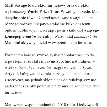
Matt Savage
to dyrektor turniejowy oraz dyrektor
World Poker Tour
wykonawczy
. W wolnym czasie, Matt
decyduje się również przekazać swoje uwagi na temat
różnego rodzaju inicjatyw i właśnie kilka dni temu,
dotyczącego
ogłosił publikacje interesującego artykułu
koncepcji eventów re-entry
. Warto tutaj zaznaczyć, że
Matt brał aktywny udział w tworzeniu tego formatu.
Format ten bardzo szybko zyskał popularność i to do
tego stopnia, że stał się czymś zupełnie naturalnym w
większości dużych eventów rozgrywanych na żywo.
Artykuł, który został zamieszczony na łamach portalu
PokerNews
, ma jednak skłonić nas do refleksji, czy nie
nadszedł czas, aby ponownie przemyśleć koncepcje tych
turniejów.
wpadł
Matt wraca wspomnieniami do 2010 roku, kiedy