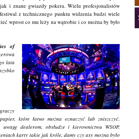
ak i znane gwiazdy pokera. Wielu profesjonalistów
festiwal z technicznego punktu widzenia budzi wiele
zieć wprost co mu leży na wątrobie i co można by było
ies of
kerowa
go lata
szybko
 graczy
 papier, które łatwo można oznaczyć lub zniszczyć.
o uwagę dealerom, obsłudze i kierownictwu WSOP.
eniach karty takie jak króle, damy czy asy można było