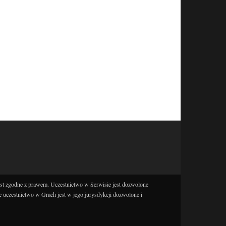
est zgodne z prawem. Uczestnictwo w Serwisie jest dozwolone
e uczestnictwo w Grach jest w jego jurysdykcji dozwolone i