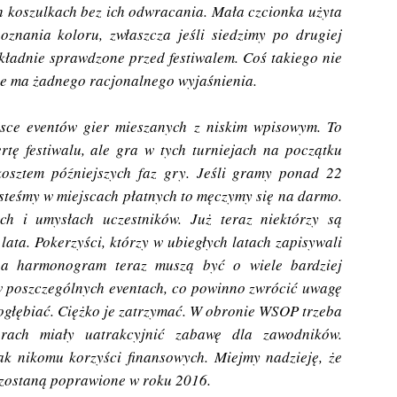
 koszulkach bez ich odwracania. Mała czcionka użyta
znania koloru, zwłaszcza jeśli siedzimy po drugiej
okładnie sprawdzone przed festiwalem. Coś takiego nie
ie ma żadnego racjonalnego wyjaśnienia.
jsce eventów gier mieszanych z niskim wpisowym. To
rtę festiwalu, ale gra w tych turniejach na początku
 kosztem późniejszych faz gry. Jeśli gramy ponad 22
esteśmy w miejscach płatnych to męczymy się na darmo.
h i umysłach uczestników. Już teraz niektórzy są
ata. Pokerzyści, którzy w ubiegłych latach zapisywali
 na harmonogram teraz muszą być o wiele bardziej
 w poszczególnych eventach, co powinno zwrócić uwagę
pogłębiać. Ciężko je zatrzymać. W obronie WSOP trzeba
urach miały uatrakcyjnić zabawę dla zawodników.
ak nikomu korzyści finansowych. Miejmy nadzieję, że
 zostaną poprawione w roku 2016.