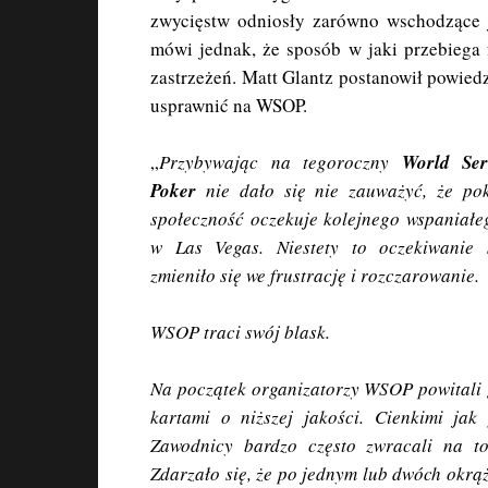
zwycięstw odniosły zarówno wschodzące j
mówi jednak, że sposób w jaki przebiega 
zastrzeżeń. Matt Glantz postanowił powied
usprawnić na WSOP.
„
Przybywając na tegoroczny
World Ser
Poker
nie dało się nie zauważyć, że po
społeczność oczekuje kolejnego wspaniałe
w Las Vegas. Niestety to oczekiwanie 
zmieniło się we frustrację i rozczarowanie.
WSOP traci swój blask.
Na początek organizatorzy WSOP powitali
kartami o niższej jakości. Cienkimi jak
Zawodnicy bardzo często zwracali na t
Zdarzało się, że po jednym lub dwóch okrąż