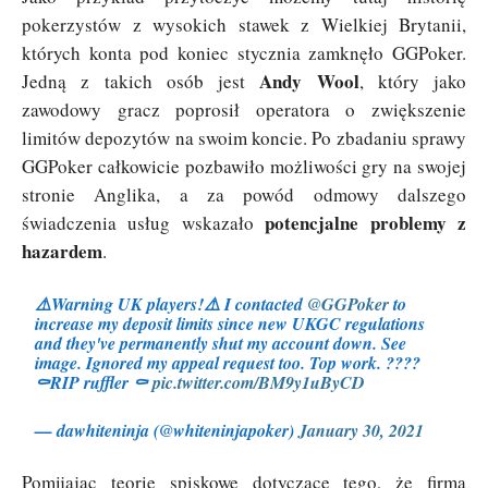
pokerzystów z wysokich stawek z Wielkiej Brytanii,
których konta pod koniec stycznia zamknęło GGPoker.
Andy Wool
Jedną z takich osób jest
, który jako
zawodowy gracz poprosił operatora o zwiększenie
limitów depozytów na swoim koncie. Po zbadaniu sprawy
GGPoker całkowicie pozbawiło możliwości gry na swojej
stronie Anglika, a za powód odmowy dalszego
potencjalne problemy z
świadczenia usług wskazało
hazardem
.
⚠️Warning UK players!⚠️ I contacted
@GGPoker
to
increase my deposit limits since new UKGC regulations
and they've permanently shut my account down. See
image. Ignored my appeal request too. Top work. ????
⚰️RIP ruffler ⚰️
pic.twitter.com/BM9y1uByCD
— dawhiteninja (@whiteninjapoker)
January 30, 2021
Pomijając teorie spiskowe dotyczące tego, że firma