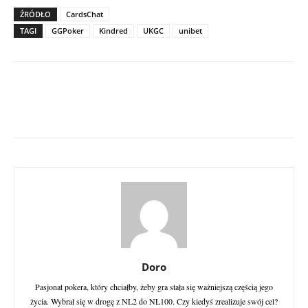
ŹRÓDŁO
CardsChat
TAGI
GGPoker
Kindred
UKGC
unibet
Doro
Pasjonat pokera, który chciałby, żeby gra stała się ważniejszą częścią jego
życia. Wybrał się w drogę z NL2 do NL100. Czy kiedyś zrealizuje swój cel?