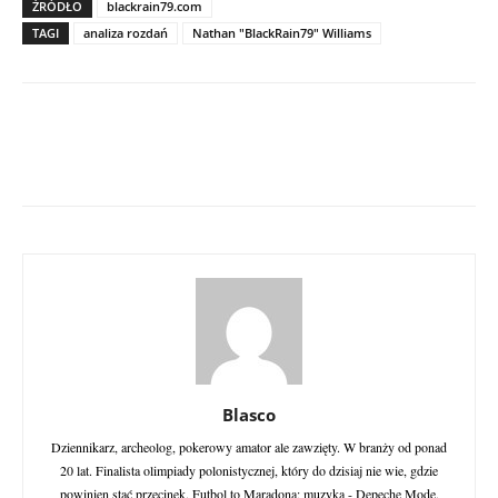
ŹRÓDŁO
blackrain79.com
TAGI
analiza rozdań
Nathan "BlackRain79" Williams
Blasco
Dziennikarz, archeolog, pokerowy amator ale zawzięty. W branży od ponad
20 lat. Finalista olimpiady polonistycznej, który do dzisiaj nie wie, gdzie
powinien stać przecinek. Futbol to Maradona; muzyka - Depeche Mode.