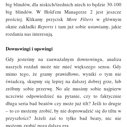
big blindów, dla niskich/średnich niech to będzie 30-100
big blindów. W Hold'em Managerze 2 jest jeszcze
prościej. Klikamy przycisk
More Filters
w głównym
oknie zakładki
Reports
i tam już sobie ustawiamy, jakie
rozdania nas interesują.
Downswingi i upswingi
Gdy jesteśmy na zauważalnym downswingu, analiza
naszych rozdań może nie mieć większego sensu. Gdy
mimo tego, że gramy prawidłowo, wyniki o tym nie
świadczą, skupmy się lepiej na dalszej dobrej grze, lub
zróbmy sobie przerwę. No ale musimy sobie najpierw
uczciwie odpowiedzieć na pytanie, czy to faktycznie
długa seria bad beatów czy może już tilt? Jeśli to drugie
– to co możemy zrobić, by nie doprowadzić się do tiltu w
przyszłości? Jeżeli zaś to tylko bad beaty, nic nie
możemy zrobić poza dalszą grą.