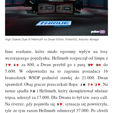
High Stakes Duel III Hellmuth vs Dwan II/foto: PokerGO, Antonio Abrego
Inne rozdanie, które miało ogromny wpływ na losy
wczorajszego pojedynku, Hellmuth rozpoczął od limpu z
za 800, a Dwan przebił go z parą
do
5.600. W odpowiedzi na to zagranie posiadacz 16
bransoletek WSOP podniósł stawkę do 21.000. Dwan
sprawdził. Obaj gracze przeczekali flopa:
. Na
turnie spadła
i Hellmuth, który skompletował właśnie
tripsa, uderzył za 17.000. Dla Dwana to był tzw. easy call.
Na riverze, gdy pojawiła się
, sytuacja się powtórzyła,
tyle że tym razem Hellmuth odmierzył 37.000. Po chwili