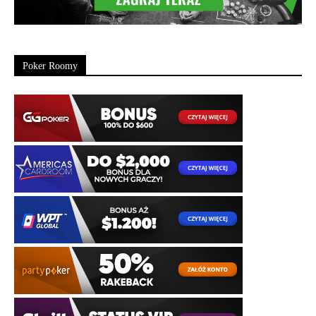
Poker Roomy