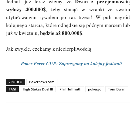
Dwan z przyjemnością
Jednak już teraz wiemy, że
wyłoży 400.000$
, żeby stanąć w szranki ze swoim
utytułowanym rywalem po raz trzeci! W puli nagród
kolejnego starcia, które odbędzie się późnym marcem lub
będzie aż 800.000$
już w kwietniu,
.
Jak zwykle, czekamy z niecierpliwością.
Poker Fever CUP: Zapraszamy na kolejny festiwal!
ŹRÓDŁO
Pokernews.com
TAGI
High Stakes Duel III
Phil Hellmuth
pokergo
Tom Dwan