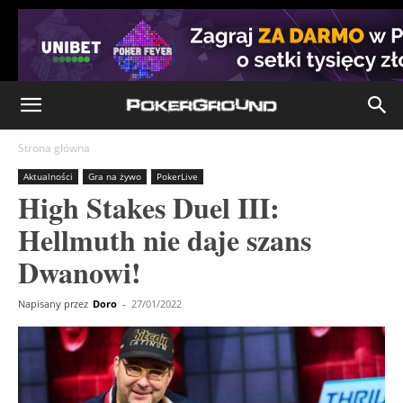
Strona główna
Aktualności
Gra na żywo
PokerLive
High Stakes Duel III:
Hellmuth nie daje szans
Dwanowi!
Napisany przez
Doro
-
27/01/2022