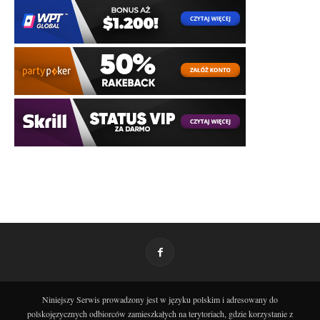
Niniejszy Serwis prowadzony jest w języku polskim i adresowany do
polskojęzycznych odbiorców zamieszkałych na terytoriach, gdzie korzystanie z