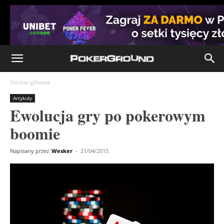
Strona główna
Artykuły
Ewolucja gry po pokerowym
boomie
Napisany przez
Wesker
-
21/04/2015