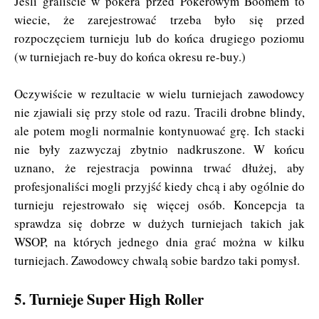
Jeśli graliście w pokera przed Pokerowym Boomem to
wiecie, że zarejestrować trzeba było się przed
rozpoczęciem turnieju lub do końca drugiego poziomu
(w turniejach re-buy do końca okresu re-buy.)
Oczywiście w rezultacie w wielu turniejach zawodowcy
nie zjawiali się przy stole od razu. Tracili drobne blindy,
ale potem mogli normalnie kontynuować grę. Ich stacki
nie były zazwyczaj zbytnio nadkruszone. W końcu
uznano, że rejestracja powinna trwać dłużej, aby
profesjonaliści mogli przyjść kiedy chcą i aby ogólnie do
turnieju rejestrowało się więcej osób. Koncepcja ta
sprawdza się dobrze w dużych turniejach takich jak
WSOP, na których jednego dnia grać można w kilku
turniejach. Zawodowcy chwalą sobie bardzo taki pomysł.
5. Turnieje Super High Roller