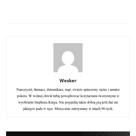
Wesker
Nauczyciel, tłumacz, dziennikarz, mąż, świeżo upieczony ojciec i amator
pokera. W wolnej chwili lubię powędrować korytarzami tworzonymi w
wyobraźni Stephena Kinga. Nie pogardzę także dobrą grą jeśli dać mi
jakiegoś pada w ręce. Muzycznie zatrzymany w latach 90-tych.