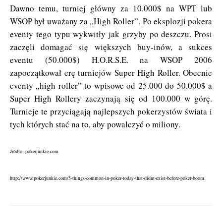
Dawno temu, turniej główny za 10.000$ na WPT lub
WSOP był uważany za „High Roller”. Po eksplozji pokera
eventy tego typu wykwitły jak grzyby po deszczu. Prosi
zaczęli domagać się większych buy-inów, a sukces
eventu (50.000$) H.O.R.S.E. na WSOP 2006
zapoczątkował erę turniejów Super High Roller. Obecnie
eventy „high roller” to wpisowe od 25.000 do 50.000$ a
Super High Rollery zaczynają się od 100.000 w górę.
Turnieje te przyciągają najlepszych pokerzystów świata i
tych których stać na to, aby powalczyć o miliony.
źródło: pokerjunkie.com
http://www.pokerjunkie.com/5-things-common-in-poker-today-that-didnt-exist-before-poker-boom