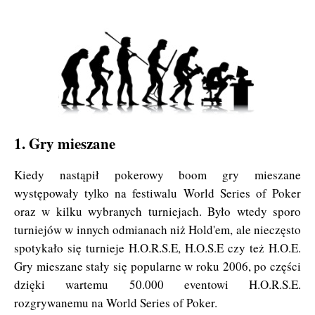
1. Gry mieszane
Kiedy nastąpił pokerowy boom gry mieszane
występowały tylko na festiwalu World Series of Poker
oraz w kilku wybranych turniejach. Było wtedy sporo
turniejów w innych odmianach niż Hold'em, ale nieczęsto
spotykało się turnieje H.O.R.S.E, H.O.S.E czy też H.O.E.
Gry mieszane stały się popularne w roku 2006, po części
dzięki wartemu 50.000 eventowi H.O.R.S.E.
rozgrywanemu na World Series of Poker.