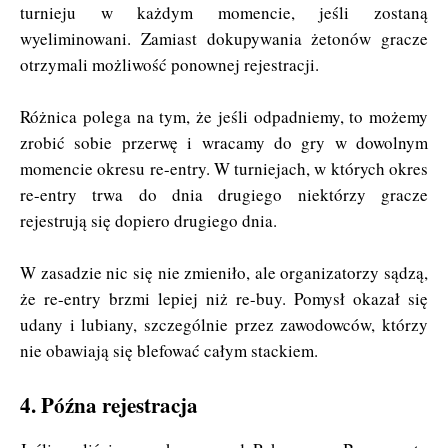
turnieju w każdym momencie, jeśli zostaną
wyeliminowani. Zamiast dokupywania żetonów gracze
otrzymali możliwość ponownej rejestracji.
Różnica polega na tym, że jeśli odpadniemy, to możemy
zrobić sobie przerwę i wracamy do gry w dowolnym
momencie okresu re-entry. W turniejach, w których okres
re-entry trwa do dnia drugiego niektórzy gracze
rejestrują się dopiero drugiego dnia.
W zasadzie nic się nie zmieniło, ale organizatorzy sądzą,
że re-entry brzmi lepiej niż re-buy. Pomysł okazał się
udany i lubiany, szczególnie przez zawodowców, którzy
nie obawiają się blefować całym stackiem.
4. Późna rejestracja