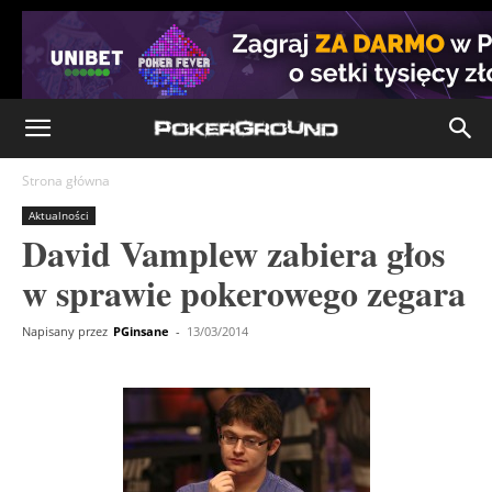
Strona główna
Aktualności
David Vamplew zabiera głos
w sprawie pokerowego zegara
Napisany przez
PGinsane
-
13/03/2014