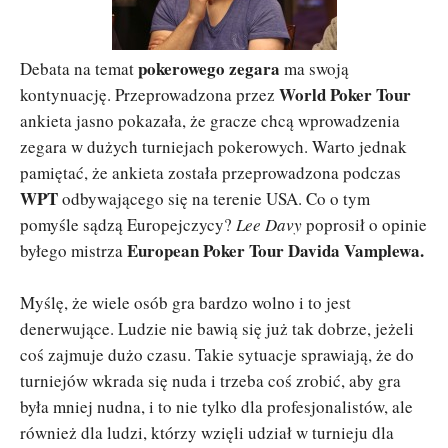
pokerowego zegara
Debata na temat
ma swoją
World Poker Tour
kontynuację. Przeprowadzona przez
ankieta jasno pokazała, że gracze chcą wprowadzenia
zegara w dużych turniejach pokerowych. Warto jednak
pamiętać, że ankieta została przeprowadzona podczas
WPT
odbywającego się na terenie USA. Co o tym
pomyśle sądzą Europejczycy?
Lee Davy
poprosił o opinie
European Poker Tour Davida Vamplewa.
byłego mistrza
Myślę, że wiele osób gra bardzo wolno i to jest
denerwujące. Ludzie nie bawią się już tak dobrze, jeżeli
coś zajmuje dużo czasu. Takie sytuacje sprawiają, że do
turniejów wkrada się nuda i trzeba coś zrobić, aby gra
była mniej nudna, i to nie tylko dla profesjonalistów, ale
również dla ludzi, którzy wzięli udział w turnieju dla