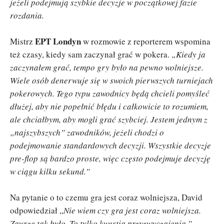
jeżeli podejmują szybkie decyzje w początkowej fazie
rozdania.
EPT Londyn
Mistrz
w rozmowie z reporterem wspomina
też czasy, kiedy sam zaczynał grać w pokera.
„Kiedy ja
zaczynałem grać, tempo gry było na pewno wolniejsze.
Wiele osób denerwuje się w swoich pierwszych turniejach
pokerowych. Tego typu zawodnicy będą chcieli pomyśleć
dłużej, aby nie popełnić błędu i całkowicie to rozumiem,
ale chciałbym, aby mogli grać szybciej. Jestem jednym z
„najszybszych” zawodników, jeżeli chodzi o
podejmowanie standardowych decyzji. Wszystkie decyzje
pre-flop są bardzo proste, więc często podejmuje decyzję
w ciągu kilku sekund.”
Na pytanie o to czemu gra jest coraz wolniejsza, David
odpowiedział „
Nie wiem czy gra jest coraz wolniejsza.
Zawsze tak było. To tylko kwestia przyzwyczajenia.”